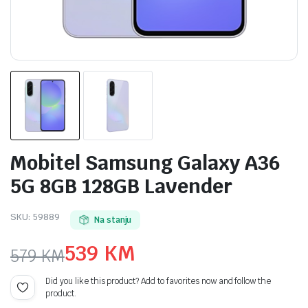
Mobitel Samsung Galaxy A36
5G 8GB 128GB Lavender
SKU:
59889
Na stanju
539
KM
579
KM
Original
Current
Did you like this product? Add to favorites now and follow the
product.
price
price