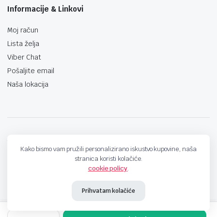
Informacije & Linkovi
Moj račun
Lista želja
Viber Chat
Pošaljite email
Naša lokacija
techno-land.ba © Design by: ProCreative Studio
Kako bismo vam pružili personalizirano iskustvo kupovine, naša
stranica koristi kolačiće.
cookie policy
.
Prihvatam kolačiće
Mobitel