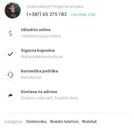
Imate pitanje? Pitajte stručnjake
was:
is:
(+387) 65 275 783
Live Viber Chat
579 KM.
539 KM.
Uštedite online
Uštedite kupujući online
Sigurna kupovina
Platite debitnom karticom
Korisnička podrška
Pozovite nas
Dostava na adresu
Dostava u roku od 2-5 radnih dana
,
,
Kategorije:
Elektronika
Mobilni telefoni
Mobiteli