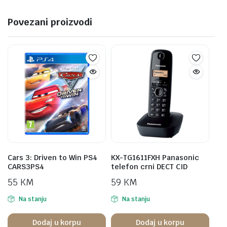
Povezani proizvodi
Cars 3: Driven to Win PS4
KX-TG1611FXH Panasonic
CARS3PS4
telefon crni DECT CID
55
KM
59
KM
Na stanju
Na stanju
Dodaj u korpu
Dodaj u korpu