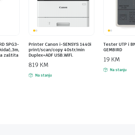
RD SPG3-
Printer Canon i-SENSYS 1440i
Tester UTP i B
ekidač,3m,
print/scan/copy 40str/min
GEMBIRD
a zaštita
Duplex+ADF USB.WiFi.
19
KM
819
KM
Na stanju
Na stanju