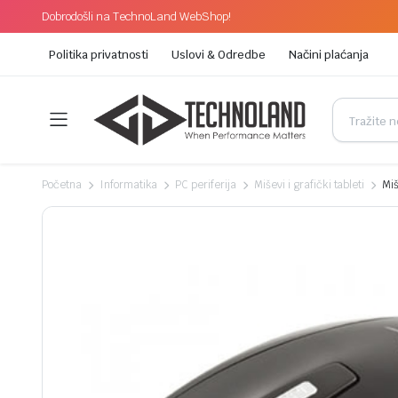
Dobrodošli na TechnoLand WebShop!
Politika privatnosti
Uslovi & Odredbe
Načini plaćanja
Početna
Informatika
PC periferija
Miševi i grafički tableti
Miš