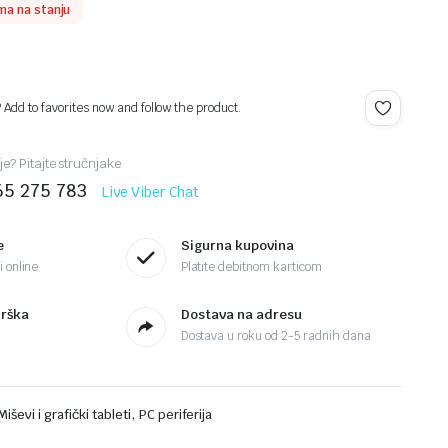
ma na stanju
? Add to favorites now and follow the product.
je? Pitajte stručnjake
65 275 783
Live Viber Chat
e
Sigurna kupovina
 online
Platite debitnom karticom
drška
Dostava na adresu
Dostava u roku od 2-5 radnih dana
,
Miševi i grafički tableti
PC periferija