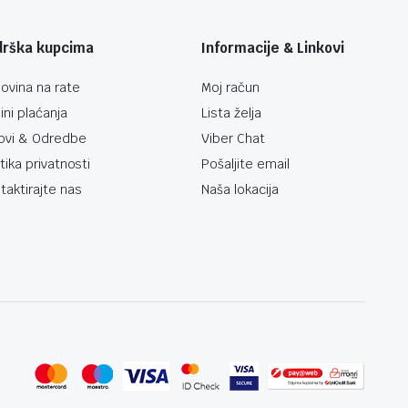
drška kupcima
Informacije & Linkovi
ovina na rate
Moj račun
ini plaćanja
Lista želja
ovi & Odredbe
Viber Chat
itika privatnosti
Pošaljite email
taktirajte nas
Naša lokacija