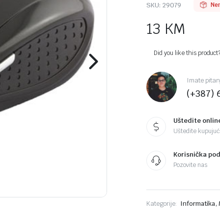
SKU:
29079
Ne
13
KM
Did you like this product
Imate pitan
(+387) 
Uštedite onlin
Uštedite kupujući
Korisnička po
Pozovite nas
,
Kategorije:
Informatika