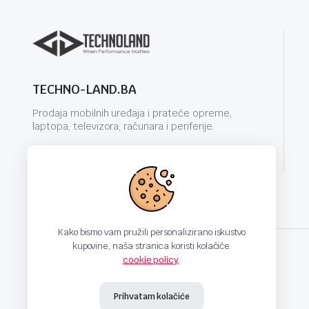
TECHNO-LAND.BA
Prodaja mobilnih uređaja i prateće opreme,
laptopa, televizora, računara i periferije.
info@techno-land.ba
Kako bismo vam pružili personalizirano iskustvo
kupovine, naša stranica koristi kolačiće.
cookie policy
.
techno-land.ba © Design by: ProCreative Studio
Prihvatam kolačiće