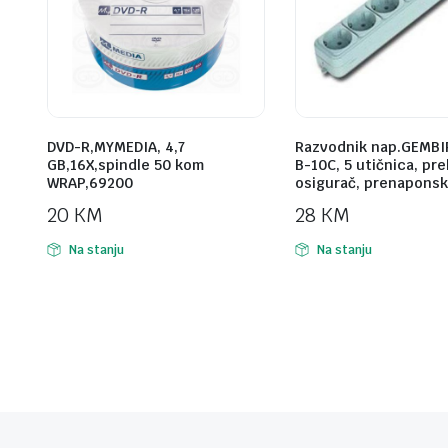
DVD-R,MYMEDIA, 4,7
Razvodnik nap.GEMBI
GB,16X,spindle 50 kom
B-10C, 5 utičnica, pr
WRAP,69200
osigurač, prenaponsk
20
KM
28
KM
Na stanju
Na stanju