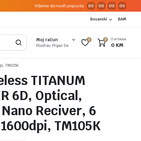
Vrijeme do novih popusta:
00
00
00
00
:
:
:
Bosanski
BAM
0 artikala
Moj račun
0
0
0
KM
Pozdrav, Prijavi Se
pi, TM105K
eless TITANUM
 6D, Optical,
 Nano Reciver, 6
 1600dpi, TM105K