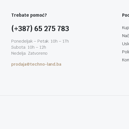
Trebate pomoć?
Po
(+387) 65 275 783
Kup
Nač
Ponedeljak – Petak: 10h – 17h
Usl
Subota: 10h – 12h
Pol
Nedelja: Zatvoreno
Kon
prodaja@techno-land.ba