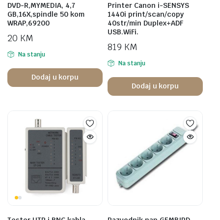
DVD-R,MYMEDIA, 4,7
Printer Canon i-SENSYS
GB,16X,spindle 50 kom
1440i print/scan/copy
WRAP,69200
40str/min Duplex+ADF
USB.WiFi.
20
KM
819
KM
Na stanju
Na stanju
Dodaj u korpu
Dodaj u korpu
Tester UTP i BNC kabla,
Razvodnik nap.GEMBIRD