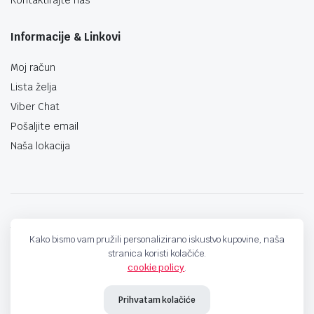
Informacije & Linkovi
Moj račun
Lista želja
Viber Chat
Pošaljite email
Naša lokacija
techno-land.ba © Design by: ProCreative Studio
Kako bismo vam pružili personalizirano iskustvo kupovine, naša
stranica koristi kolačiće.
cookie policy
.
Prihvatam kolačiće