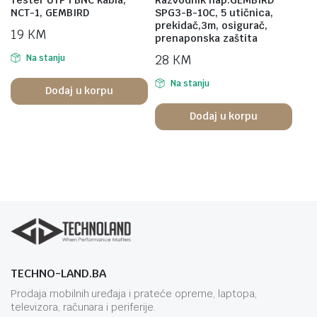
NCT-1, GEMBIRD
SPG3-B-10C, 5 utičnica,
prekidač,3m, osigurač,
19
KM
prenaponska zaštita
28
KM
Na stanju
Na stanju
Dodaj u korpu
Dodaj u korpu
TECHNO-LAND.BA
Prodaja mobilnih uređaja i prateće opreme, laptopa,
televizora, računara i periferije.