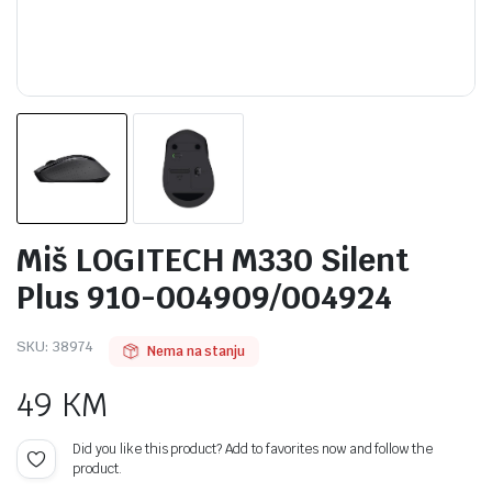
Miš LOGITECH M330 Silent
Plus 910-004909/004924
SKU:
38974
Nema na stanju
49
KM
Did you like this product? Add to favorites now and follow the
product.