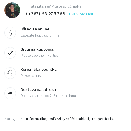
Imate pitanje? Pitajte stručnjake
(+387) 65 275 783
Live Viber Chat
Uštedite online
Uštedite kupujući online
Sigurna kupovina
Platite debitnom karticom
Korisnička podrška
Pozovite nas
Dostava na adresu
Dostava u roku od 2-5 radnih dana
,
,
Kategorije:
Informatika
Miševi i grafički tableti
PC periferija