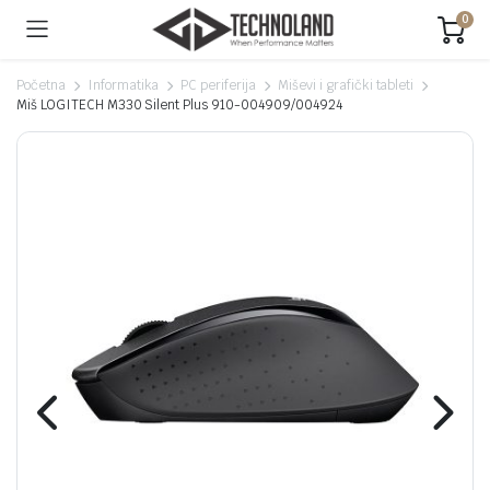
0
Početna
Informatika
PC periferija
Miševi i grafički tableti
Miš LOGITECH M330 Silent Plus 910-004909/004924