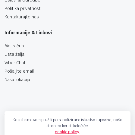
Politika privatnosti
Kontaktirajte nas
Informacije & Linkovi
Moj račun
Lista želja
Viber Chat
Pošaljite email
Naša lokacija
techno-land.ba © Design by: ProCreative Studio
Kako bismo vam pružili personalizirano iskustvo kupovine, naša
stranica koristi kolačiće.
cookie policy
.