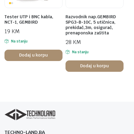
Tester UTP i BNC kabla,
Razvodnik nap.GEMBIRD
NCT-1, GEMBIRD
SPG3-B-10C, 5 utičnica,
prekidač,3m, osigurač,
19
KM
prenaponska zaštita
28
KM
Na stanju
Na stanju
Dodaj u korpu
Dodaj u korpu
TECHNO-LAND.BA