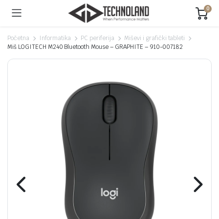
0
Početna
Informatika
PC periferija
Miševi i grafički tableti
Miš LOGITECH M240 Bluetooth Mouse – GRAPHITE – 910-007182