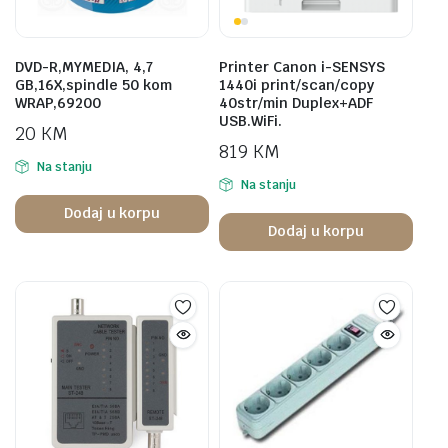
DVD-R,MYMEDIA, 4,7
Printer Canon i-SENSYS
GB,16X,spindle 50 kom
1440i print/scan/copy
WRAP,69200
40str/min Duplex+ADF
USB.WiFi.
20
KM
819
KM
Na stanju
Na stanju
Dodaj u korpu
Dodaj u korpu