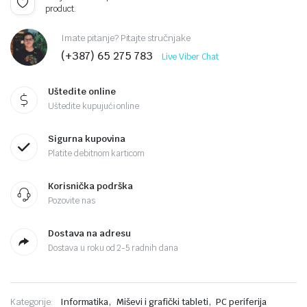
product.
Imate pitanje? Pitajte stručnjake
(+387) 65 275 783
Live Viber Chat
Uštedite online
Uštedite kupujući online
Sigurna kupovina
Platite debitnom karticom
Korisnička podrška
Pozovite nas
Dostava na adresu
Dostava u roku od 2-5 radnih dana
,
,
Kategorije:
Informatika
Miševi i grafički tableti
PC periferija