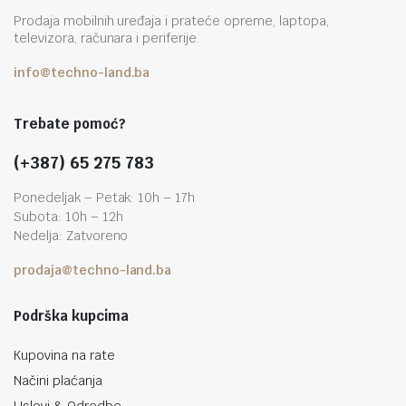
Prodaja mobilnih uređaja i prateće opreme, laptopa,
televizora, računara i periferije.
info@techno-land.ba
Trebate pomoć?
(+387) 65 275 783
Ponedeljak – Petak: 10h – 17h
Subota: 10h – 12h
Nedelja: Zatvoreno
prodaja@techno-land.ba
Podrška kupcima
Kupovina na rate
Načini plaćanja
Uslovi & Odredbe