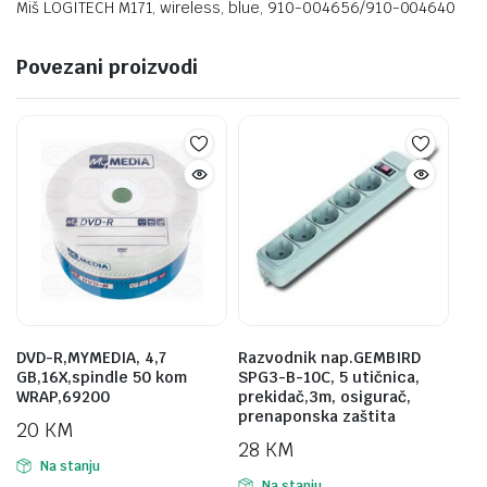
Miš LOGITECH M171, wireless, blue, 910-004656/910-004640
Povezani proizvodi
DVD-R,MYMEDIA, 4,7
Razvodnik nap.GEMBIRD
GB,16X,spindle 50 kom
SPG3-B-10C, 5 utičnica,
WRAP,69200
prekidač,3m, osigurač,
prenaponska zaštita
20
KM
28
KM
Na stanju
Na stanju