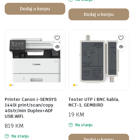
Dodaj u korpu
Dodaj u korpu
Printer Canon i-SENSYS
Tester UTP i BNC kabla,
1440i print/scan/copy
NCT-1, GEMBIRD
40str/min Duplex+ADF
19
KM
USB.WiFi.
819
KM
Na stanju
Na stanju
Dodaj u korpu