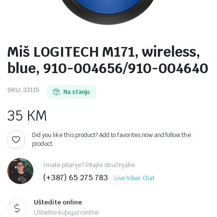
Miš LOGITECH M171, wireless,
blue, 910-004656/910-004640
SKU:
33115
Na stanju
35
KM
Did you like this product? Add to favorites now and follow the
product.
Imate pitanje? Pitajte stručnjake
(+387) 65 275 783
Live Viber Chat
Uštedite online
Uštedite kupujući online