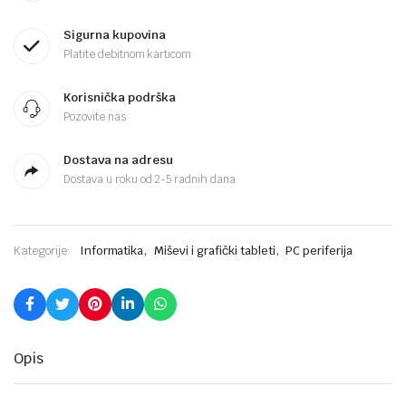
Sigurna kupovina
Platite debitnom karticom
Korisnička podrška
Pozovite nas
Dostava na adresu
Dostava u roku od 2-5 radnih dana
,
,
Kategorije:
Informatika
Miševi i grafički tableti
PC periferija
Opis