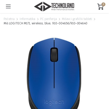
0
Početna
Informatika
PC periferija
Miševi i grafički tableti
Miš LOGITECH M171, wireless, blue, 910-004656/910-004640