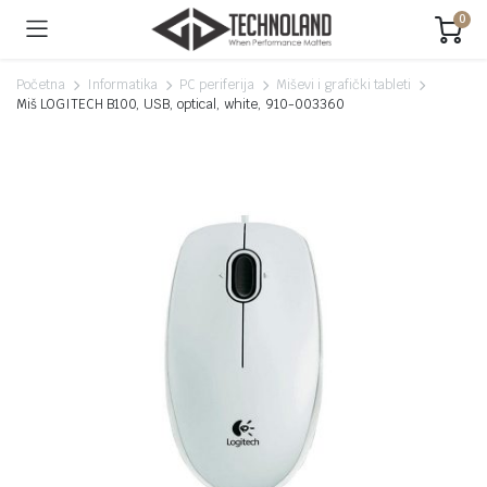
0
Početna
Informatika
PC periferija
Miševi i grafički tableti
Miš LOGITECH B100, USB, optical, white, 910-003360