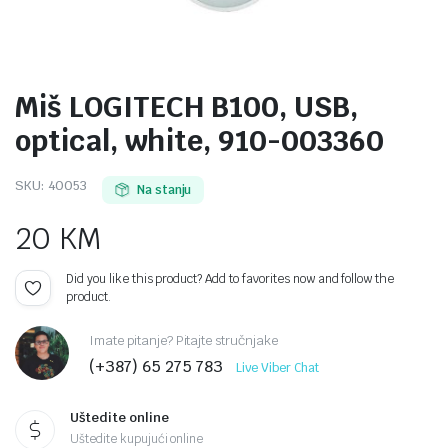
Miš LOGITECH B100, USB,
optical, white, 910-003360
SKU:
40053
Na stanju
20
KM
Did you like this product? Add to favorites now and follow the
product.
Imate pitanje? Pitajte stručnjake
(+387) 65 275 783
Live Viber Chat
Uštedite online
Uštedite kupujući online