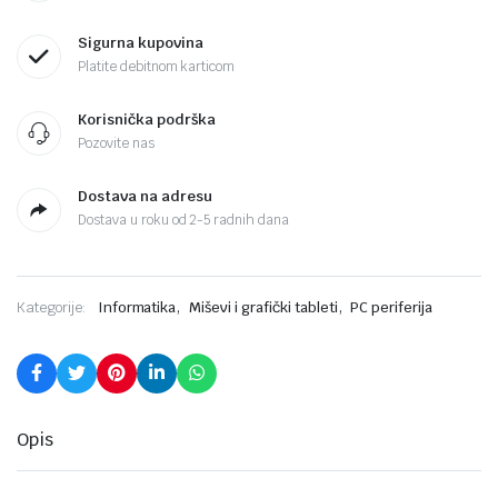
Sigurna kupovina
Platite debitnom karticom
Korisnička podrška
Pozovite nas
Dostava na adresu
Dostava u roku od 2-5 radnih dana
,
,
Kategorije:
Informatika
Miševi i grafički tableti
PC periferija
Opis