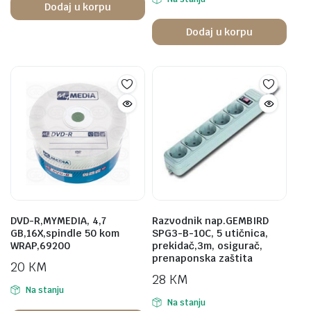
Dodaj u korpu
Dodaj u korpu
DVD-R,MYMEDIA, 4,7
Razvodnik nap.GEMBIRD
GB,16X,spindle 50 kom
SPG3-B-10C, 5 utičnica,
WRAP,69200
prekidač,3m, osigurač,
prenaponska zaštita
20
KM
28
KM
Na stanju
Na stanju