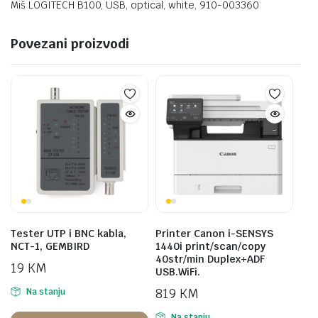
Miš LOGITECH B100, USB, optical, white, 910-003360
Povezani proizvodi
Tester UTP i BNC kabla,
Printer Canon i-SENSYS
NCT-1, GEMBIRD
1440i print/scan/copy
40str/min Duplex+ADF
19
KM
USB.WiFi.
819
KM
Na stanju
Na stanju