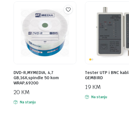
DVD-R,MYMEDIA, 4,7
Tester UTP i BNC kabl
GB,16X,spindle 50 kom
GEMBIRD
WRAP,69200
19
KM
20
KM
Na stanju
Na stanju