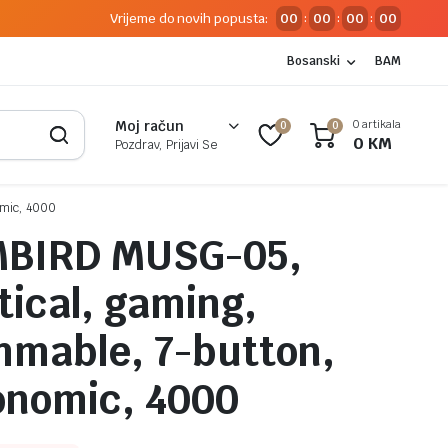
Vrijeme do novih popusta:
00
00
00
00
:
:
:
Bosanski
BAM
0 artikala
Moj račun
0
0
0
KM
Pozdrav, Prijavi Se
omic, 4000
MBIRD MUSG-05,
tical, gaming,
mable, 7-button,
gonomic, 4000