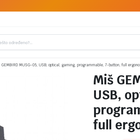
š GEMBIRD MUSG-05, USB, optical, gaming, programmable, 7-button, full ergon
Miš GE
USB, op
program
full er