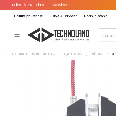
Dobrodošli na TechnoLand WebShop!
Politika privatnosti
Uslovi & Odredbe
Načini plaćanja
Početna
Informatika
PC periferija
Miševi i grafički tableti
Mi