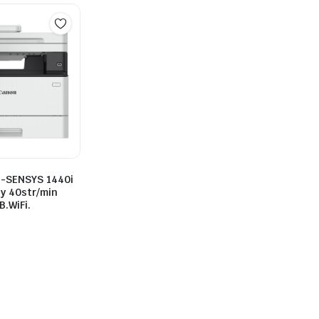
i-SENSYS 1440i
y 40str/min
.WiFi.