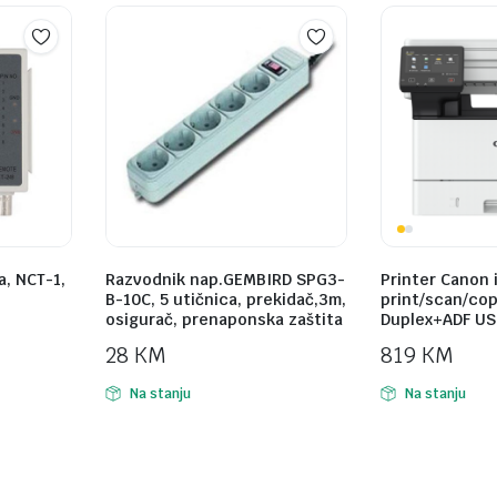
a, NCT-1,
Razvodnik nap.GEMBIRD SPG3-
Printer Canon 
B-10C, 5 utičnica, prekidač,3m,
print/scan/cop
osigurač, prenaponska zaštita
Duplex+ADF USB
28
KM
819
KM
Na stanju
Na stanju