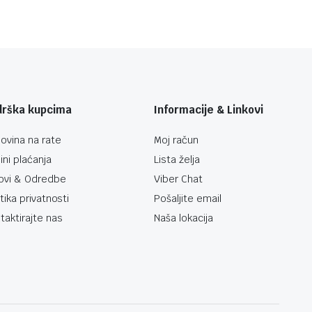
drška kupcima
Informacije & Linkovi
ovina na rate
Moj račun
ini plaćanja
Lista želja
ovi & Odredbe
Viber Chat
itika privatnosti
Pošaljite email
taktirajte nas
Naša lokacija