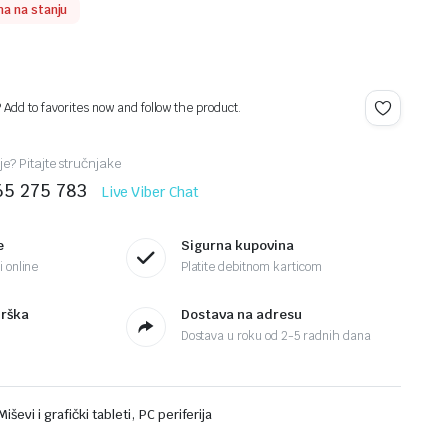
a na stanju
? Add to favorites now and follow the product.
je? Pitajte stručnjake
65 275 783
Live Viber Chat
e
Sigurna kupovina
 online
Platite debitnom karticom
drška
Dostava na adresu
Dostava u roku od 2-5 radnih dana
,
Miševi i grafički tableti
PC periferija