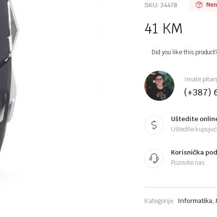
SKU:
34478
Nem
41
KM
Did you like this product
Imate pitan
(+387) 
Uštedite onlin
Uštedite kupujući
Korisnička po
Pozovite nas
,
Kategorije:
Informatika