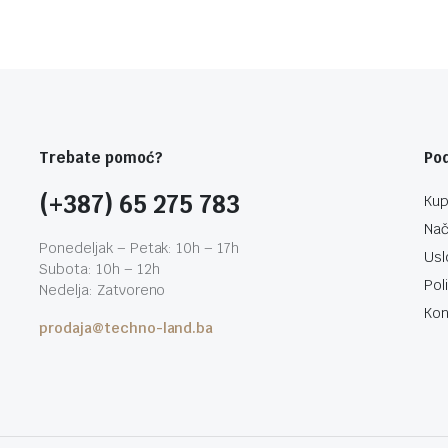
Trebate pomoć?
Po
(+387) 65 275 783
Kup
Nač
Ponedeljak – Petak: 10h – 17h
Usl
Subota: 10h – 12h
Pol
Nedelja: Zatvoreno
Kon
prodaja@techno-land.ba