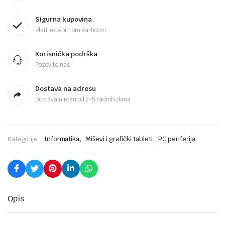
Sigurna kupovina
Platite debitnom karticom
Korisnička podrška
Pozovite nas
Dostava na adresu
Dostava u roku od 2-5 radnih dana
,
,
Kategorije:
Informatika
Miševi i grafički tableti
PC periferija
Opis