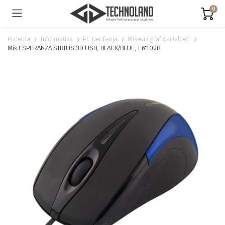
0
Početna
Informatika
PC periferija
Miševi i grafički tableti
Miš ESPERANZA SIRIUS 3D USB, BLACK/BLUE, EM102B