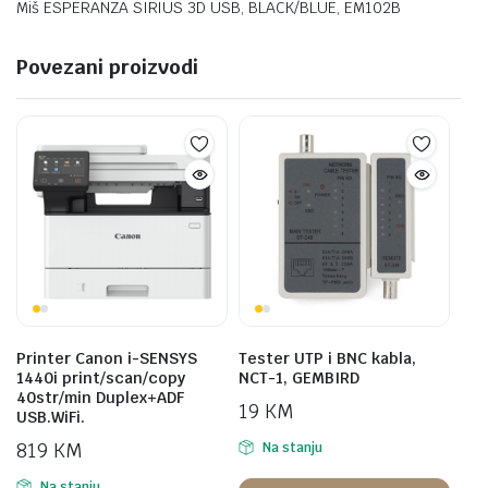
Miš ESPERANZA SIRIUS 3D USB, BLACK/BLUE, EM102B
Povezani proizvodi
Printer Canon i-SENSYS
Tester UTP i BNC kabla,
1440i print/scan/copy
NCT-1, GEMBIRD
40str/min Duplex+ADF
19
KM
USB.WiFi.
819
KM
Na stanju
Na stanju