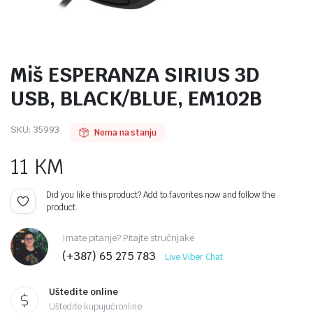
Miš ESPERANZA SIRIUS 3D
USB, BLACK/BLUE, EM102B
SKU:
35993
Nema na stanju
11
KM
Did you like this product? Add to favorites now and follow the
product.
Imate pitanje? Pitajte stručnjake
(+387) 65 275 783
Live Viber Chat
Uštedite online
Uštedite kupujući online