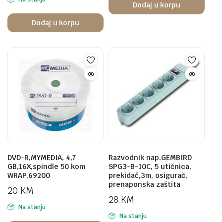
Dodaj u korpu
Dodaj u korpu
DVD-R,MYMEDIA, 4,7
Razvodnik nap.GEMBIRD
GB,16X,spindle 50 kom
SPG3-B-10C, 5 utičnica,
WRAP,69200
prekidač,3m, osigurač,
prenaponska zaštita
20
KM
28
KM
Na stanju
Na stanju