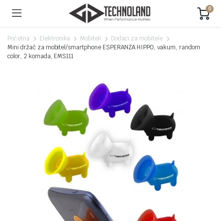
0
Početna
Elektronika
Mobiteli
Dodaci za mobitele
Mini držač za mobitel/smartphone ESPERANZA HIPPO, vakum, random
color, 2 komada, EMS111