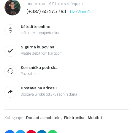
Imate pitanje? Pitajte stručnjake
(+387) 65 275 783
Live Viber Chat
Uštedite online
Uštedite kupujući online
Sigurna kupovina
Platite debitnom karticom
Korisnička podrška
Pozovite nas
Dostava na adresu
Dostava u roku od 2-5 radnih dana
,
,
Kategorije:
Dodaci za mobitele
Elektronika
Mobiteli