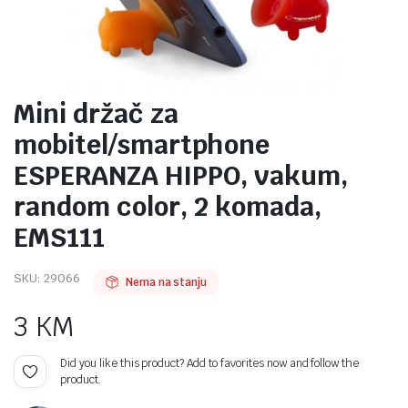
Mini držač za
mobitel/smartphone
ESPERANZA HIPPO, vakum,
random color, 2 komada,
EMS111
SKU:
29066
Nema na stanju
3
KM
Did you like this product? Add to favorites now and follow the
product.