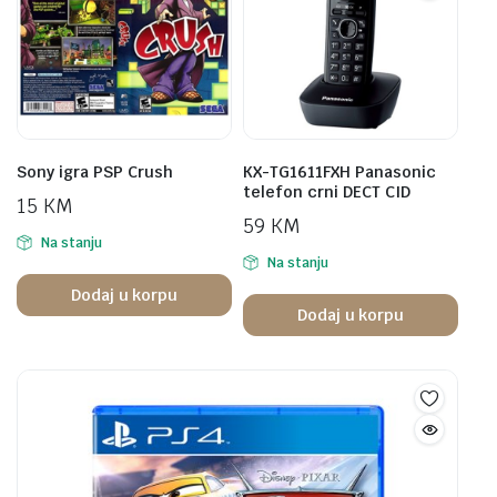
Sony igra PSP Crush
KX-TG1611FXH Panasonic
telefon crni DECT CID
15
KM
59
KM
Na stanju
Na stanju
Dodaj u korpu
Dodaj u korpu