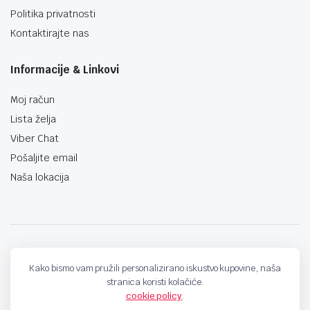
Politika privatnosti
Kontaktirajte nas
Informacije & Linkovi
Moj račun
Lista želja
Viber Chat
Pošaljite email
Naša lokacija
techno-land.ba © Design by: ProCreative Studio
Kako bismo vam pružili personalizirano iskustvo kupovine, naša
stranica koristi kolačiće.
cookie policy
.