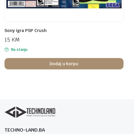
Sony igra PSP Crush
15
KM
Na stanju
Dodaj u korpu
TECHNO-LAND.BA