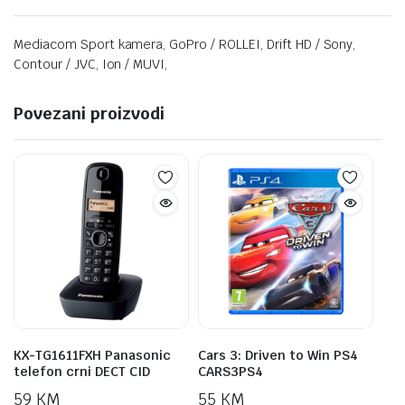
Mediacom Sport kamera, GoPro / ROLLEI, Drift HD / Sony,
Contour / JVC, Ion / MUVI,
Povezani proizvodi
KX-TG1611FXH Panasonic
Cars 3: Driven to Win PS4
telefon crni DECT CID
CARS3PS4
59
KM
55
KM