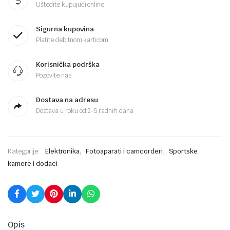
Uštedite kupujući online
Sigurna kupovina
Platite debitnom karticom
Korisnička podrška
Pozovite nas
Dostava na adresu
Dostava u roku od 2-5 radnih dana
,
,
Kategorije:
Elektronika
Fotoaparati i camcorderi
Sportske
kamere i dodaci
Opis