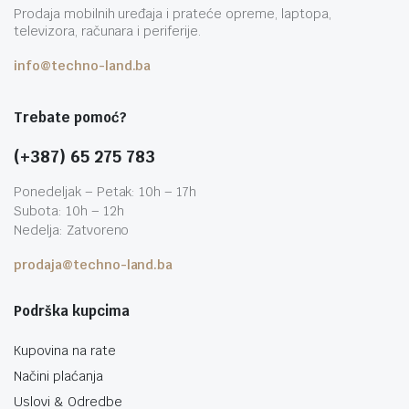
Prodaja mobilnih uređaja i prateće opreme, laptopa,
televizora, računara i periferije.
info@techno-land.ba
Trebate pomoć?
(+387) 65 275 783
Ponedeljak – Petak: 10h – 17h
Subota: 10h – 12h
Nedelja: Zatvoreno
prodaja@techno-land.ba
Podrška kupcima
Kupovina na rate
Načini plaćanja
Uslovi & Odredbe