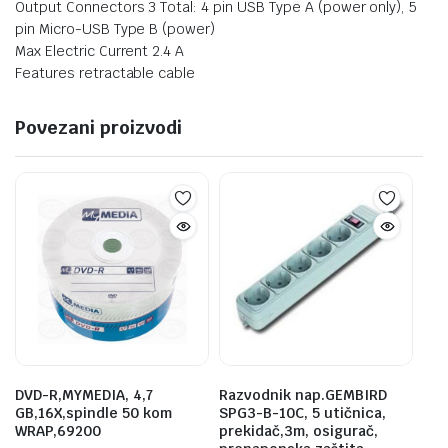
Output Connectors 3 Total: 4 pin USB Type A (power only), 5
pin Micro-USB Type B (power)
Max Electric Current 2.4 A
Features retractable cable
Povezani proizvodi
DVD-R,MYMEDIA, 4,7
Razvodnik nap.GEMBIRD
GB,16X,spindle 50 kom
SPG3-B-10C, 5 utičnica,
WRAP,69200
prekidač,3m, osigurač,