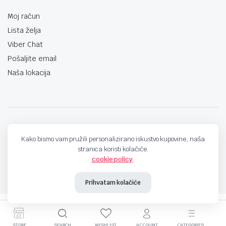
Moj račun
Lista želja
Viber Chat
Pošaljite email
Naša lokacija
techno-land.ba © Design by: ProCreative Studio
Kako bismo vam pružili personalizirano iskustvo kupovine, naša
stranica koristi kolačiće.
cookie policy
.
Prihvatam kolačiće
STORE
SEARCH
WISHLIST
ACCOUNT
CATEGORIES