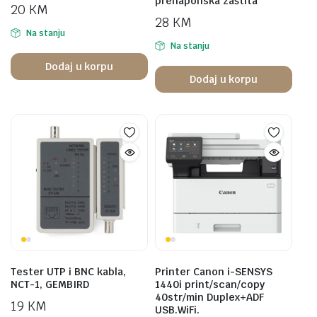
prenaponska zaštita
20
KM
28
KM
Na stanju
Na stanju
Dodaj u korpu
Dodaj u korpu
Tester UTP i BNC kabla,
Printer Canon i-SENSYS
NCT-1, GEMBIRD
1440i print/scan/copy
40str/min Duplex+ADF
19
KM
USB.WiFi.