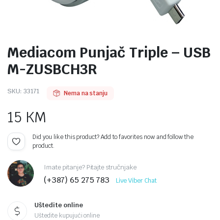
Mediacom Punjač Triple – USB
M-ZUSBCH3R
SKU:
33171
Nema na stanju
15
KM
Did you like this product? Add to favorites now and follow the
product.
Imate pitanje? Pitajte stručnjake
(+387) 65 275 783
Live Viber Chat
Uštedite online
Uštedite kupujući online