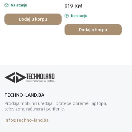
819
KM
Na stanju
Na stanju
Dodaj u korpu
Dodaj u korpu
TECHNO-LAND.BA
Prodaja mobilnih uređaja i prateće opreme, laptopa,
televizora, računara i periferije.
info@techno-land.ba