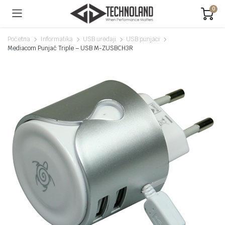
0
Početna
Informatika
USB uredaji
USB punjaci
Mediacom Punjač Triple – USB M-ZUSBCH3R