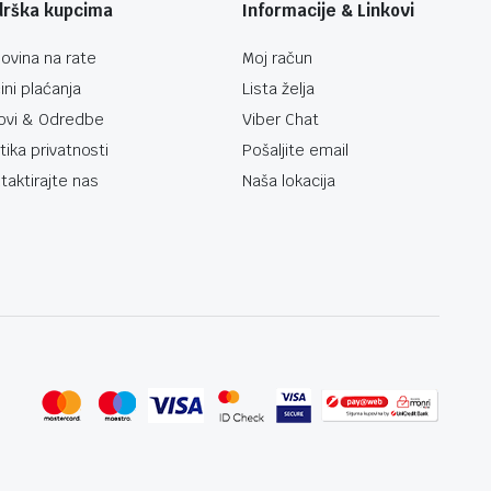
drška kupcima
Informacije & Linkovi
ovina na rate
Moj račun
ini plaćanja
Lista želja
ovi & Odredbe
Viber Chat
itika privatnosti
Pošaljite email
taktirajte nas
Naša lokacija