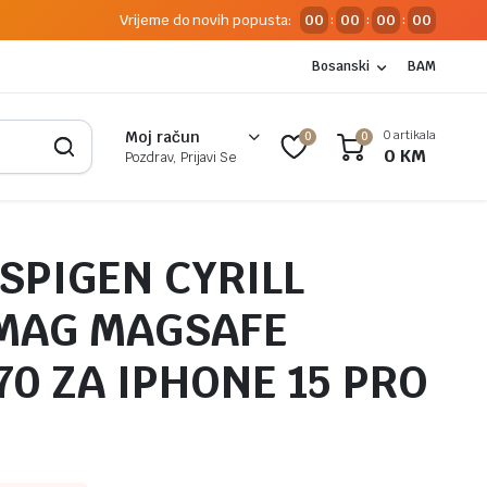
Vrijeme do novih popusta:
00
00
00
00
:
:
:
Bosanski
BAM
0 artikala
Moj račun
0
0
0
KM
Pozdrav, Prijavi Se
SPIGEN CYRILL
MAG MAGSAFE
70 ZA IPHONE 15 PRO