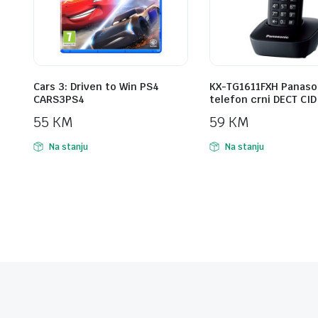
Cars 3: Driven to Win PS4
KX-TG1611FXH Panaso
CARS3PS4
telefon crni DECT CID
55
KM
59
KM
Na stanju
Na stanju