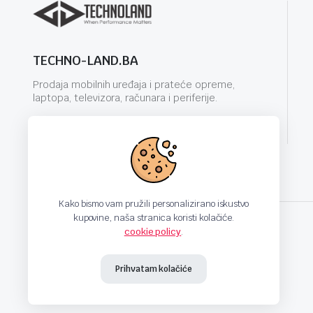
TECHNO-LAND.BA
Prodaja mobilnih uređaja i prateće opreme,
laptopa, televizora, računara i periferije.
info@techno-land.ba
Kako bismo vam pružili personalizirano iskustvo
kupovine, naša stranica koristi kolačiće.
cookie policy
.
techno-land.ba © Design by: ProCreative Studio
Prihvatam kolačiće