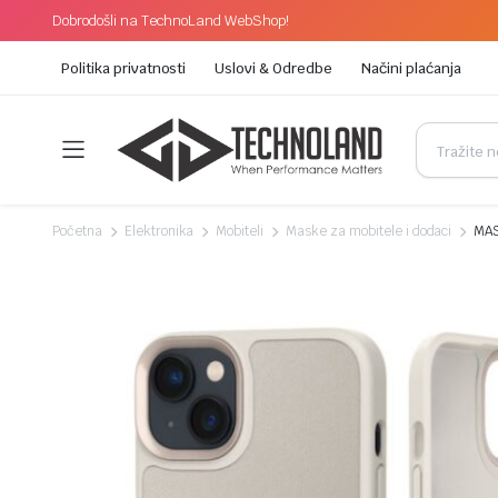
Dobrodošli na TechnoLand WebShop!
Politika privatnosti
Uslovi & Odredbe
Načini plaćanja
Početna
Elektronika
Mobiteli
Maske za mobitele i dodaci
MAS