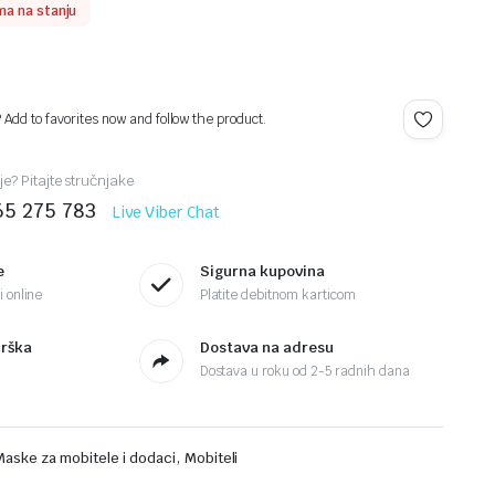
a na stanju
? Add to favorites now and follow the product.
je? Pitajte stručnjake
65 275 783
Live Viber Chat
e
Sigurna kupovina
 online
Platite debitnom karticom
drška
Dostava na adresu
Dostava u roku od 2-5 radnih dana
,
Maske za mobitele i dodaci
Mobiteli