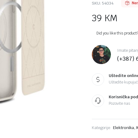
SKU:
54034
Nem
39
KM
Did you like this product
Imate pitan
(+387) 
Uštedite onlin
Uštedite kupujući
Korisnička po
Pozovite nas
,
Kategorije:
Elektronika