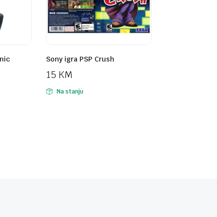
nic
Sony igra PSP Crush
15
KM
Na stanju