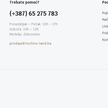
Trebate pomoć?
Po
(+387) 65 275 783
Kup
Nač
Ponedeljak – Petak: 10h – 17h
Usl
Subota: 10h – 12h
Pol
Nedelja: Zatvoreno
Kon
prodaja@techno-land.ba