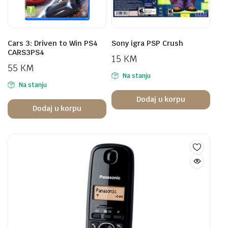
Cars 3: Driven to Win PS4
Sony igra PSP Crush
CARS3PS4
15
KM
55
KM
Na stanju
Na stanju
Dodaj u korpu
Dodaj u korpu