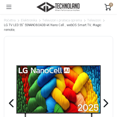
0
Početna
Elektronika
Televizori i prateca oprema
Televizori
LG TV LED 55” 55NANO80A3B 4K Nano Cell , webOS Smart TV, Magic
remote,