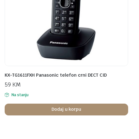
KX-TG1611FXH Panasonic telefon crni DECT CID
59
KM
Na stanju
Dodaj u korpu