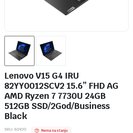
Lenovo V15 G4 IRU
82YY0012SCV2 15.6” FHD AG
AMD Ryzen 7 7730U 24GB
512GB SSD/2God/Business
Black
SKU:
60920
Nema na stanju