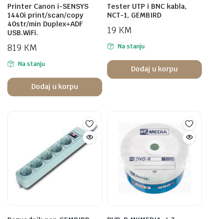
Printer Canon i-SENSYS
Tester UTP i BNC kabla,
1440i print/scan/copy
NCT-1, GEMBIRD
40str/min Duplex+ADF
19
KM
USB.WiFi.
819
KM
Na stanju
Na stanju
Dodaj u korpu
Dodaj u korpu