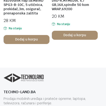
Razvodnik nap.GEMBIRD
DVD-R,MYMEDIA, 4,7
SPG3-B-10C, 5 utičnica,
GB,16X,spindle 50 kom
prekidač,3m, osigurač,
WRAP,69200
prenaponska zaštita
20
KM
28
KM
Na stanju
Na stanju
Dodaj u korpu
Dodaj u korpu
TECHNO-LAND.BA
Prodaja mobilnih uređaja i prateće opreme, laptopa,
televizora, računara i periferije.