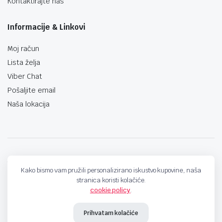
Kontaktirajte nas
Informacije & Linkovi
Moj račun
Lista želja
Viber Chat
Pošaljite email
Naša lokacija
techno-land.ba © Design by: ProCreative Studio
Kako bismo vam pružili personalizirano iskustvo kupovine, naša
stranica koristi kolačiće.
cookie policy
.
Prihvatam kolačiće