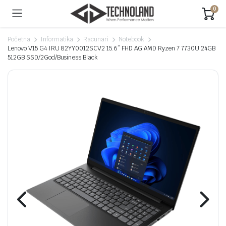
0
Početna
Informatika
Racunari
Notebook
Lenovo V15 G4 IRU 82YY0012SCV2 15.6” FHD AG AMD Ryzen 7 7730U 24GB
512GB SSD/2God/Business Black