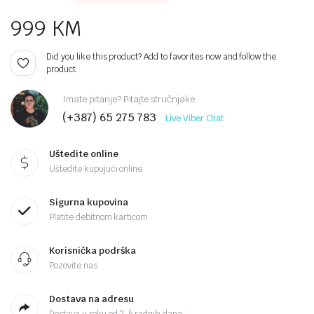
999
KM
Did you like this product? Add to favorites now and follow the
product.
Imate pitanje? Pitajte stručnjake
(+387) 65 275 783
Live Viber Chat
Uštedite online
Uštedite kupujući online
Sigurna kupovina
Platite debitnom karticom
Korisnička podrška
Pozovite nas
Dostava na adresu
Dostava u roku od 2-5 radnih dana