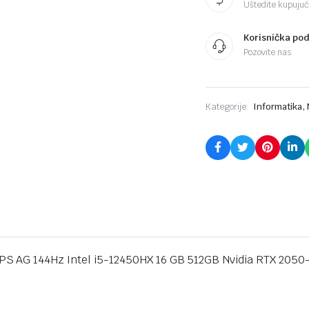
Uštedite kupujući
GB
512GB
Nvidia
Korisnička po
RTX
Pozovite nas
2050-
4GB
Backlit
Kbd/2Y/siva
quantity
,
Kategorije:
Informatika
S AG 144Hz Intel i5-12450HX 16 GB 512GB Nvidia RTX 2050-