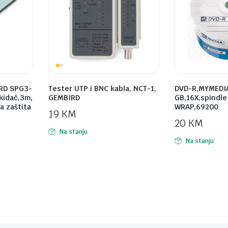
RD SPG3-
Tester UTP i BNC kabla, NCT-1,
DVD-R,MYMEDIA
ekidač,3m,
GEMBIRD
GB,16X,spindle
a zaštita
WRAP,69200
19
KM
20
KM
Na stanju
Na stanju