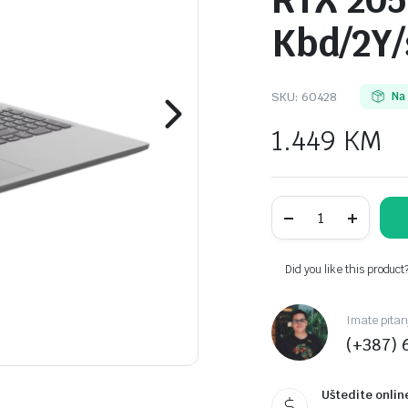
RTX 205
Kbd/2Y/
SKU:
60428
Na
1.449
KM
Lenovo
LOQ
15IAX9E
83LK003SSC
15,6"
Did you like this product
300nits
FHD
IPS
Imate pitan
AG
(+387) 
144Hz
Intel
i5-
12450HX
Uštedite onlin
16