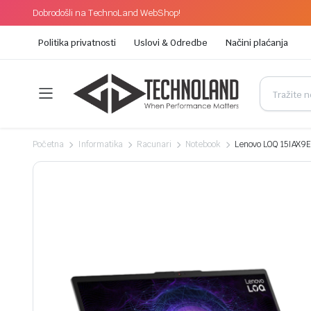
Dobrodošli na TechnoLand WebShop!
Politika privatnosti
Uslovi & Odredbe
Načini plaćanja
Početna
Informatika
Racunari
Notebook
Lenovo LOQ 15IAX9E