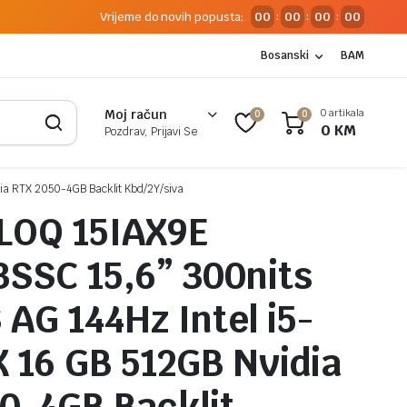
Vrijeme do novih popusta:
00
00
00
00
:
:
:
Bosanski
BAM
0 artikala
Moj račun
0
0
0
KM
Pozdrav, Prijavi Se
ia RTX 2050-4GB Backlit Kbd/2Y/siva
LOQ 15IAX9E
SSC 15,6” 300nits
 AG 144Hz Intel i5-
 16 GB 512GB Nvidia