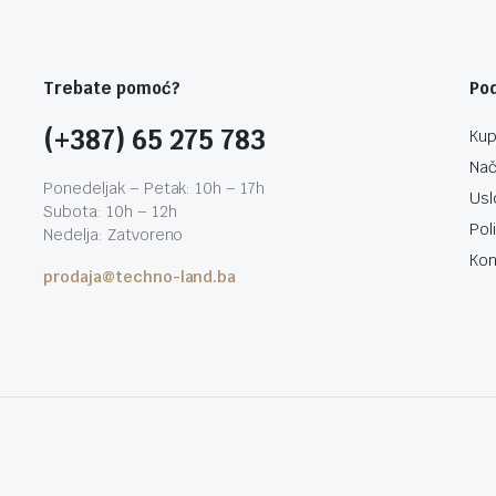
Trebate pomoć?
Po
(+387) 65 275 783
Kup
Nač
Ponedeljak – Petak: 10h – 17h
Usl
Subota: 10h – 12h
Pol
Nedelja: Zatvoreno
Kon
prodaja@techno-land.ba