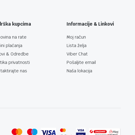
drška kupcima
Informacije & Linkovi
ovina na rate
Moj račun
ini plaćanja
Lista želja
ovi & Odredbe
Viber Chat
itika privatnosti
Pošaljite email
taktirajte nas
Naša lokacija