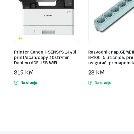
Printer Canon i-SENSYS 1440i
Razvodnik nap.GEMBI
print/scan/copy 40str/min
B-10C, 5 utičnica, pr
Duplex+ADF USB.WiFi.
osigurač, prenaponsk
819
KM
28
KM
Na stanju
Na stanju