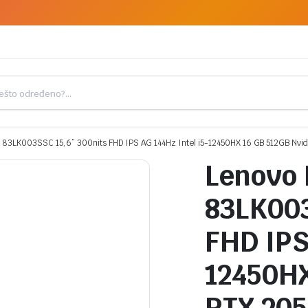
 83LK003SSC 15,6” 300nits FHD IPS AG 144Hz Intel i5-12450HX 16 GB 512GB Nvid
Lenovo 
83LK003
FHD IPS
12450HX