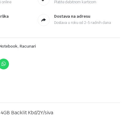
 online
Platite debitnom karticom
drška
Dostava na adresu
Dostava u roku od 2-5 radnih dana
,
Notebook
Racunari
4GB Backlit Kbd/2Y/siva