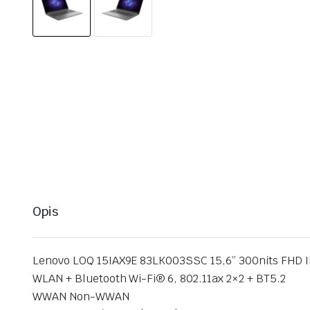
Opis
Lenovo LOQ 15IAX9E 83LK003SSC 15,6” 300nits FHD IP
WLAN + Bluetooth Wi-Fi® 6, 802.11ax 2×2 + BT5.2
WWAN Non-WWAN