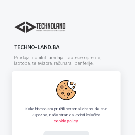
TECHNO-LAND.BA
Prodaja mobilnih uređaja i prateće opreme,
laptopa, televizora, računara i periferije.
info@techno-land.ba
Kako bismo vam pružili personalizirano iskustvo
kupovine, naša stranica koristi kolačiće.
cookie policy
.
techno-land.ba © Design by: ProCreative Studio