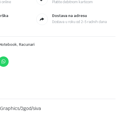
 online
Platite debitnom karticom
drška
Dostava na adresu
Dostava u roku od 2-5 radnih dana
,
Notebook
Racunari
Graphics/2god/siva