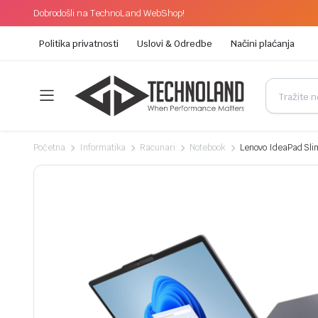
Dobrodošli na TechnoLand WebShop!
Politika privatnosti
Uslovi & Odredbe
Načini plaćanja
Početna
Informatika
Racunari
Notebook
Lenovo IdeaPad Sl