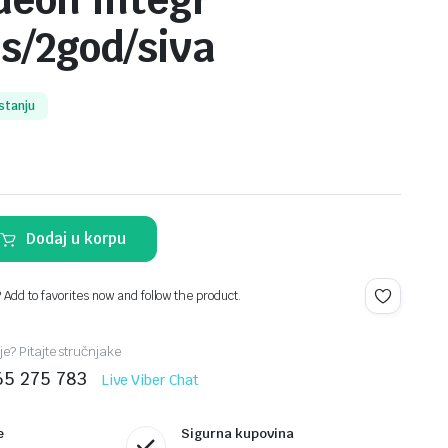
eon Integr
s/2god/siva
stanju
Dodaj u korpu
? Add to favorites now and follow the product.
je? Pitajte stručnjake
65 275 783
Live Viber Chat
e
Sigurna kupovina