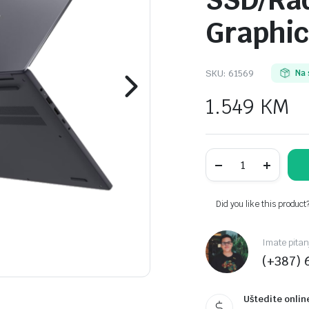
SSD/Rad
Graphic
SKU:
61569
Na 
1.549
KM
Lenovo
IdeaPad
Slim
3
16AHP10
Did you like this product
83KB002RSC
16"
FHD
Imate pitan
IPS
(+387) 
AG
AMD
Ryzen
7
Uštedite onlin
8840HS