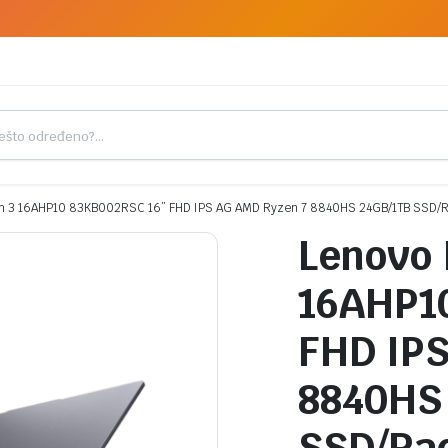
im 3 16AHP10 83KB002RSC 16” FHD IPS AG AMD Ryzen 7 8840HS 24GB/1TB SSD/Ra
Lenovo 
16AHP1
FHD IPS
8840HS