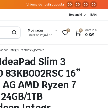
Vrijeme do novih popusta:
00
00
00
00
:
:
:
Bosanski
BAM
0 artikala
Moj račun
0
0
0
KM
Pozdrav, Prijavi Se
deon Integr Graphics/2god/siva
IdeaPad Slim 3
0 83KB002RSC 16”
 AG AMD Ryzen 7
 24GB/1TB