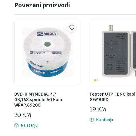
Povezani proizvodi
DVD-R,MYMEDIA, 4,7
Tester UTP i BNC kabl
GB,16X,spindle 50 kom
GEMBIRD
WRAP,69200
19
KM
20
KM
Na stanju
Na stanju