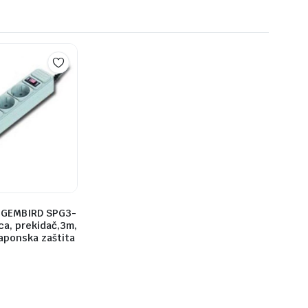
.GEMBIRD SPG3-
ca, prekidač,3m,
aponska zaštita