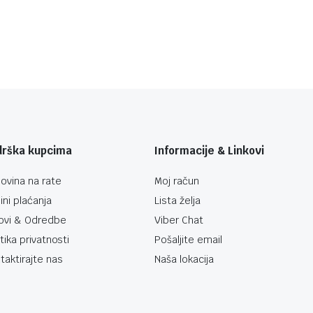
drška kupcima
Informacije & Linkovi
ovina na rate
Moj račun
ini plaćanja
Lista želja
ovi & Odredbe
Viber Chat
itika privatnosti
Pošaljite email
taktirajte nas
Naša lokacija