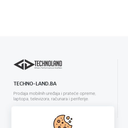
TECHNO-LAND.BA
Prodaja mobilnih uređaja i prateće opreme,
laptopa, televizora, računara i periferije.
info@techno-land.ba