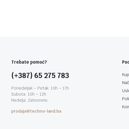
Trebate pomoć?
Po
(+387) 65 275 783
Kup
Nač
Ponedeljak – Petak: 10h – 17h
Usl
Subota: 10h – 12h
Pol
Nedelja: Zatvoreno
Kon
prodaja@techno-land.ba