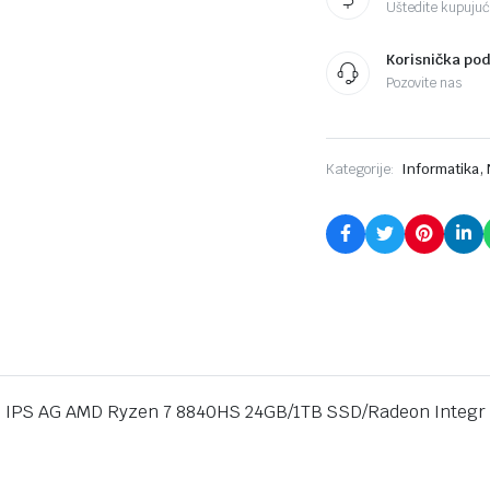
Uštedite kupujući
24GB/1TB
SSD/Radeon
Integr
Korisnička po
Graphics/2god/siva
Pozovite nas
quantity
,
Kategorije:
Informatika
 IPS AG AMD Ryzen 7 8840HS 24GB/1TB SSD/Radeon Integr 