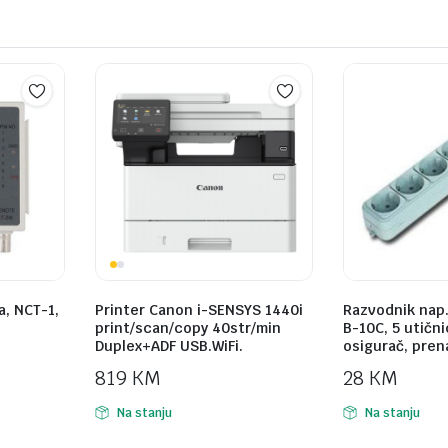
a, NCT-1,
Printer Canon i-SENSYS 1440i
Razvodnik nap
print/scan/copy 40str/min
B-10C, 5 utični
Duplex+ADF USB.WiFi.
osigurač, pren
819
KM
28
KM
Na stanju
Na stanju