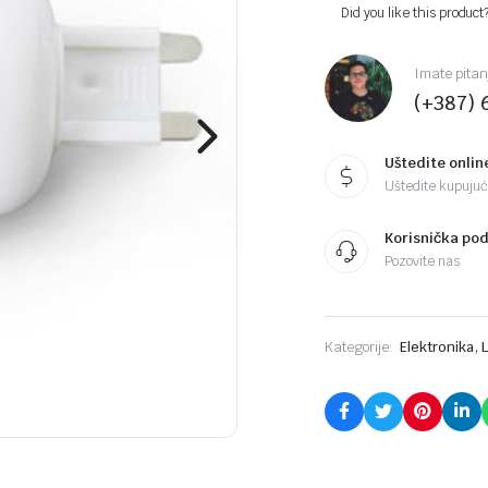
Did you like this product
Imate pitan
(+387) 
Uštedite onlin
Uštedite kupujući
Korisnička po
Pozovite nas
,
Kategorije:
Elektronika