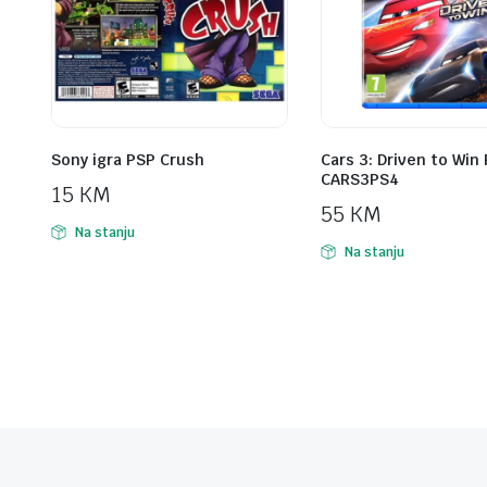
Sony igra PSP Crush
Cars 3: Driven to Win
CARS3PS4
15
KM
55
KM
Na stanju
Na stanju