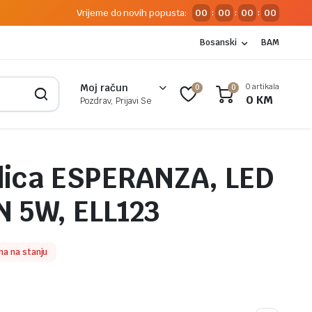
Vrijeme do novih popusta:
00
00
00
00
:
:
:
Bosanski
BAM
0 artikala
Moj račun
0
0
0
KM
Pozdrav, Prijavi Se
alica ESPERANZA, LED
 5W, ELL123
a na stanju