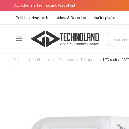
Dobrodošli na TechnoLand WebShop!
Politika privatnosti
Uslovi & Odredbe
Načini plaćanja
Početna
Elektronika
LED sijalice
LED sijalice
LED sijalica ES