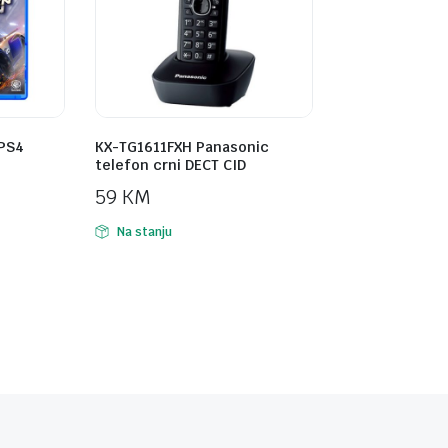
 PS4
KX-TG1611FXH Panasonic
telefon crni DECT CID
59
KM
Na stanju