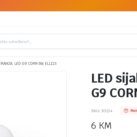
PERANZA, LED G9 CORN 5W, ELL123
LED sij
G9 CORN
SKU:
30124
Nem
6
KM