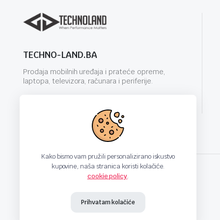
TECHNO-LAND.BA
Prodaja mobilnih uređaja i prateće opreme,
laptopa, televizora, računara i periferije.
info@techno-land.ba
Kako bismo vam pružili personalizirano iskustvo
kupovine, naša stranica koristi kolačiće.
cookie policy
.
techno-land.ba © Design by: ProCreative Studio
Prihvatam kolačiće