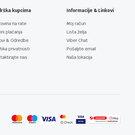
drška kupcima
Informacije & Linkovi
ovina na rate
Moj račun
ini plaćanja
Lista želja
ovi & Odredbe
Viber Chat
itika privatnosti
Pošaljite email
taktirajte nas
Naša lokacija