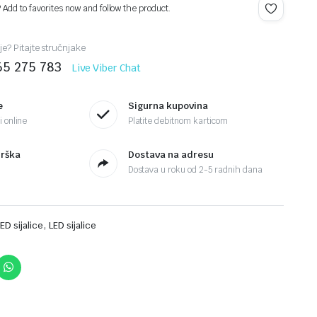
? Add to favorites now and follow the product.
je? Pitajte stručnjake
65 275 783
Live Viber Chat
e
Sigurna kupovina
 online
Platite debitnom karticom
drška
Dostava na adresu
Dostava u roku od 2-5 radnih dana
,
LED sijalice
LED sijalice