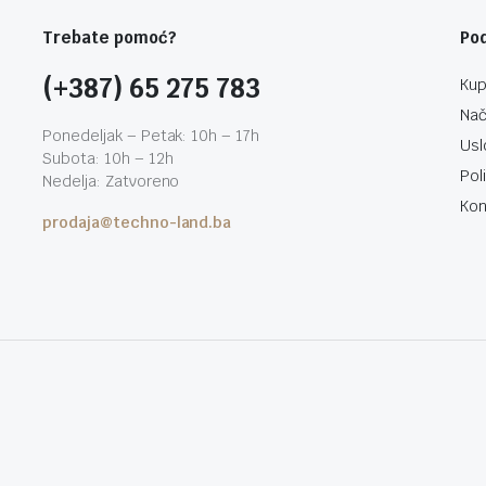
Trebate pomoć?
Po
(+387) 65 275 783
Kup
Nač
Ponedeljak – Petak: 10h – 17h
Usl
Subota: 10h – 12h
Pol
Nedelja: Zatvoreno
Kon
prodaja@techno-land.ba