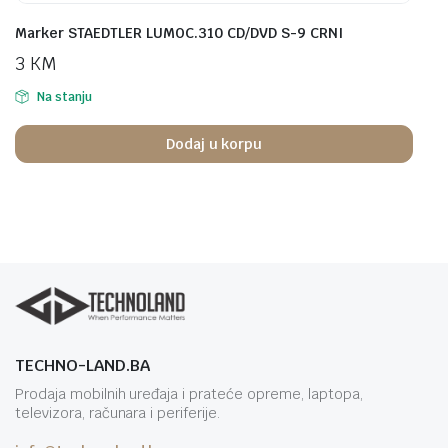
Marker STAEDTLER LUMOC.310 CD/DVD S-9 CRNI
3
KM
Na stanju
Dodaj u korpu
TECHNO-LAND.BA
Prodaja mobilnih uređaja i prateće opreme, laptopa,
televizora, računara i periferije.