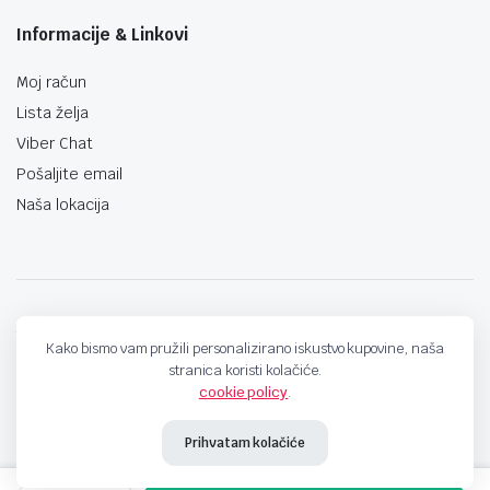
Informacije & Linkovi
Moj račun
Lista želja
Viber Chat
Pošaljite email
Naša lokacija
techno-land.ba © Design by: ProCreative Studio
Kako bismo vam pružili personalizirano iskustvo kupovine, naša
stranica koristi kolačiće.
cookie policy
.
Prihvatam kolačiće