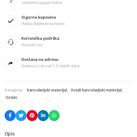
Uštedite kupujući online
Sigurna kupovina
Platite debitnom karticom
Korisnička podrška
Pozovite nas
Dostava na adresu
Dostava u roku od 2-5 radnih dana
,
,
Kategorije:
Kancelarijski materijal
Ostali kancelarijski materijal
Ostalo
Opis