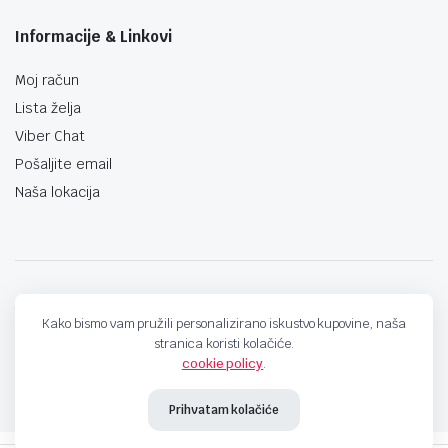
Informacije & Linkovi
Moj račun
Lista želja
Viber Chat
Pošaljite email
Naša lokacija
techno-land.ba © Design by: ProCreative Studio
Kako bismo vam pružili personalizirano iskustvo kupovine, naša
stranica koristi kolačiće.
cookie policy
.
Prihvatam kolačiće