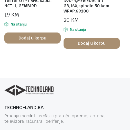
Tester UTP i BNC kabla,
DVD-R,MYMEDIA, 4,7
NCT-1, GEMBIRD
GB,16X,spindle 50 kom
WRAP,69200
19
KM
20
KM
Na stanju
Na stanju
Dodaj u korpu
Dodaj u korpu
TECHNO-LAND.BA
Prodaja mobilnih uređaja i prateće opreme, laptopa,
televizora, računara i periferije.