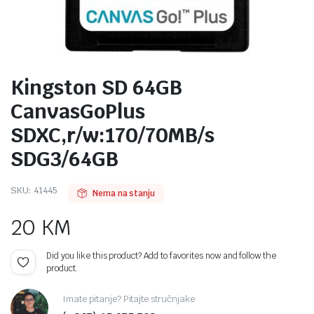
Kingston SD 64GB
CanvasGoPlus
SDXC,r/w:170/70MB/s
SDG3/64GB
SKU:
41445
Nema na stanju
20
KM
Did you like this product? Add to favorites now and follow the
product.
Imate pitanje? Pitajte stručnjake