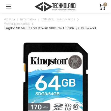
0
Početna
Informatika
USB stick. i mem. kartice
Memorijske kartice
Kingston SD 64GB CanvasGoPlus SDXC,r/w:170/70MB/s SDG3/64GB