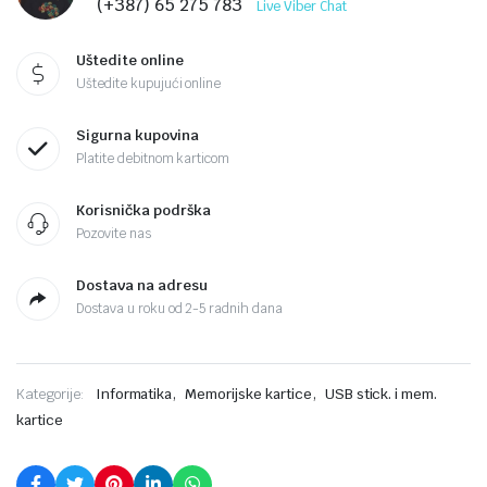
(+387) 65 275 783
Live Viber Chat
Uštedite online
Uštedite kupujući online
Sigurna kupovina
Platite debitnom karticom
Korisnička podrška
Pozovite nas
Dostava na adresu
Dostava u roku od 2-5 radnih dana
,
,
Kategorije:
Informatika
Memorijske kartice
USB stick. i mem.
kartice