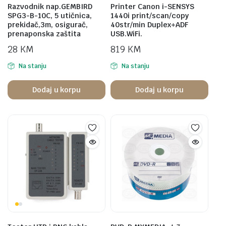
Razvodnik nap.GEMBIRD
Printer Canon i-SENSYS
SPG3-B-10C, 5 utičnica,
1440i print/scan/copy
prekidač,3m, osigurač,
40str/min Duplex+ADF
prenaponska zaštita
USB.WiFi.
28
KM
819
KM
Na stanju
Na stanju
Dodaj u korpu
Dodaj u korpu