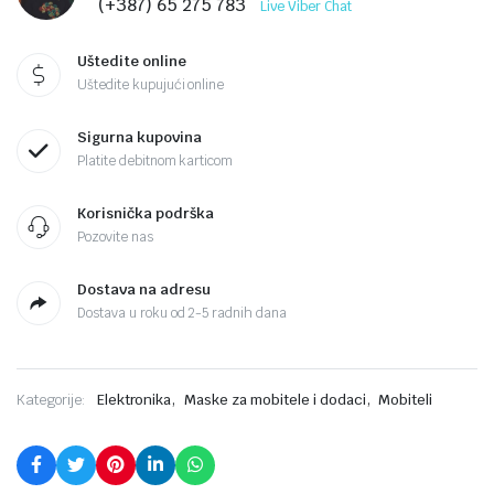
(+387) 65 275 783
Live Viber Chat
Uštedite online
Uštedite kupujući online
Sigurna kupovina
Platite debitnom karticom
Korisnička podrška
Pozovite nas
Dostava na adresu
Dostava u roku od 2-5 radnih dana
,
,
Kategorije:
Elektronika
Maske za mobitele i dodaci
Mobiteli