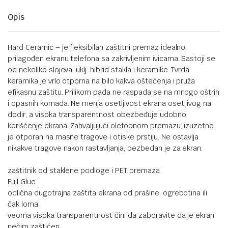
Opis
Hard Ceramic – je fleksibilan zaštitni premaz idealno
prilagođen ekranu telefona sa zakrivljenim ivicama. Sastoji se
od nekoliko slojeva, uklj. hibrid stakla i keramike. Tvrda
keramika je vrlo otporna na bilo kakva oštećenja i pruža
efikasnu zaštitu. Prilikom pada ne raspada se na mnogo oštrih
i opasnih komada. Ne menja osetljivost ekrana osetljivog na
dodir, a visoka transparentnost obezbeđuje udobno
korišćenje ekrana. Zahvaljujući olefobnom premazu, izuzetno
je otporan na masne tragove i otiske prstiju. Ne ostavlja
nikakve tragove nakon rastavljanja, bezbedan je za ekran.
zaštitnik od staklene podloge i PET premaza
Full Glue
odlična dugotrajna zaštita ekrana od prašine, ogrebotina ili
čak loma
veoma visoka transparentnost čini da zaboravite da je ekran
nečim zaštićen