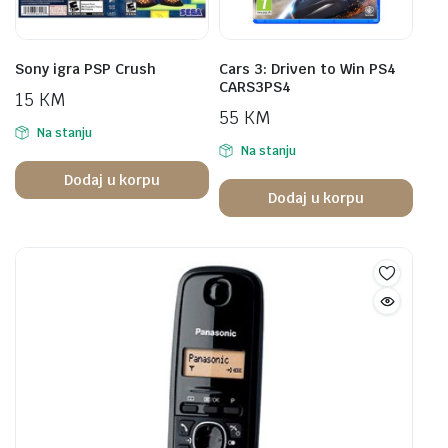
Sony igra PSP Crush
Cars 3: Driven to Win PS4
CARS3PS4
15
KM
55
KM
Na stanju
Na stanju
Dodaj u korpu
Dodaj u korpu