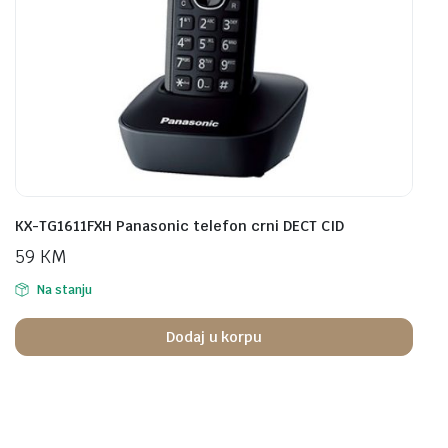
KX-TG1611FXH Panasonic telefon crni DECT CID
59
KM
Na stanju
Dodaj u korpu