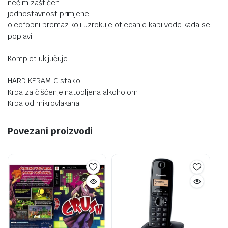
nečim zaštićen
jednostavnost primjene
oleofobni premaz koji uzrokuje otjecanje kapi vode kada se
poplavi
Komplet uključuje:
HARD KERAMIC staklo
Krpa za čišćenje natopljena alkoholom
Krpa od mikrovlakana
Povezani proizvodi