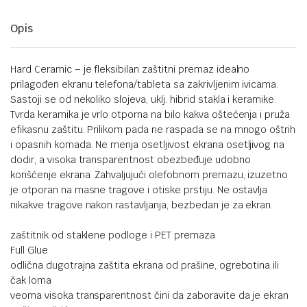
Opis
Hard Ceramic – je fleksibilan zaštitni premaz idealno
prilagođen ekranu telefona/tableta sa zakrivljenim ivicama.
Sastoji se od nekoliko slojeva, uklj. hibrid stakla i keramike.
Tvrda keramika je vrlo otporna na bilo kakva oštećenja i pruža
efikasnu zaštitu. Prilikom pada ne raspada se na mnogo oštrih
i opasnih komada. Ne menja osetljivost ekrana osetljivog na
dodir, a visoka transparentnost obezbeđuje udobno
korišćenje ekrana. Zahvaljujući olefobnom premazu, izuzetno
je otporan na masne tragove i otiske prstiju. Ne ostavlja
nikakve tragove nakon rastavljanja, bezbedan je za ekran.
zaštitnik od staklene podloge i PET premaza
Full Glue
odlična dugotrajna zaštita ekrana od prašine, ogrebotina ili
čak loma
veoma visoka transparentnost čini da zaboravite da je ekran