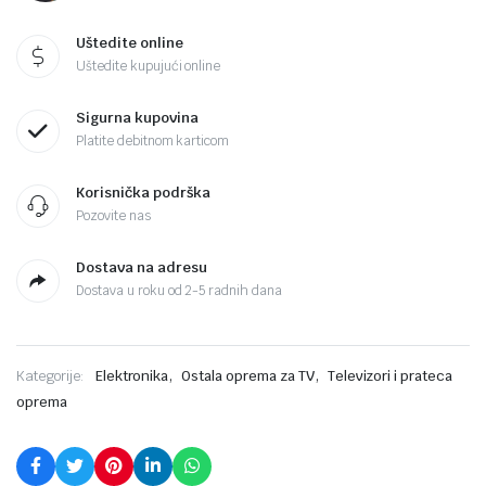
Uštedite online
Uštedite kupujući online
Sigurna kupovina
Platite debitnom karticom
Korisnička podrška
Pozovite nas
Dostava na adresu
Dostava u roku od 2-5 radnih dana
,
,
Kategorije:
Elektronika
Ostala oprema za TV
Televizori i prateca
oprema