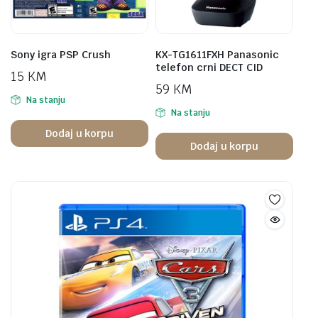
Sony igra PSP Crush
KX-TG1611FXH Panasonic
telefon crni DECT CID
15
KM
59
KM
Na stanju
Na stanju
Dodaj u korpu
Dodaj u korpu