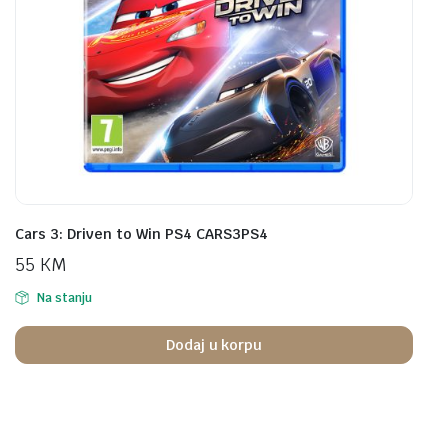
Cars 3: Driven to Win PS4 CARS3PS4
55
KM
Na stanju
Dodaj u korpu