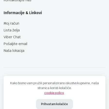
Informacije & Linkovi
Moj račun
Lista želja
Viber Chat
Pošaljite email
Naša lokacija
techno-land.ba © Design by: ProCreative Studio
Kako bismo vam pružili personalizirano iskustvo kupovine, naša
stranica koristi kolačiće.
cookie policy
.
Prihvatam kolačiće