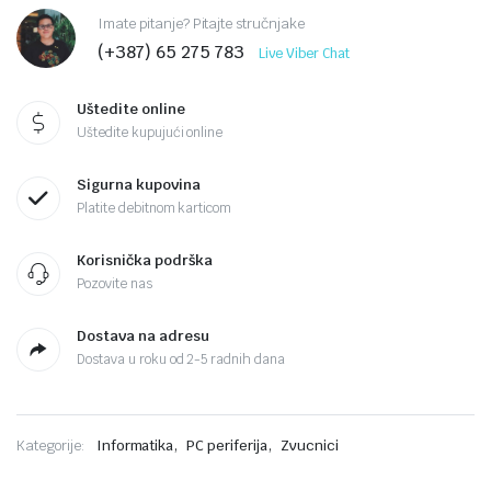
Imate pitanje? Pitajte stručnjake
(+387) 65 275 783
Live Viber Chat
Uštedite online
Uštedite kupujući online
Sigurna kupovina
Platite debitnom karticom
Korisnička podrška
Pozovite nas
Dostava na adresu
Dostava u roku od 2-5 radnih dana
,
,
Kategorije:
Informatika
PC periferija
Zvucnici