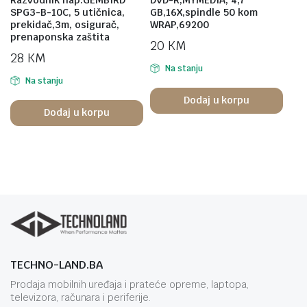
SPG3-B-10C, 5 utičnica,
GB,16X,spindle 50 kom
prekidač,3m, osigurač,
WRAP,69200
prenaponska zaštita
20
KM
28
KM
Na stanju
Na stanju
Dodaj u korpu
Dodaj u korpu
TECHNO-LAND.BA
Prodaja mobilnih uređaja i prateće opreme, laptopa,
televizora, računara i periferije.