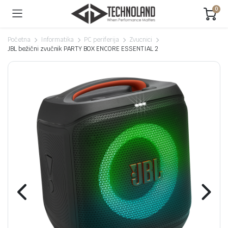
0
Početna
Informatika
PC periferija
Zvucnici
JBL bežični zvučnik PARTY BOX ENCORE ESSENTIAL 2