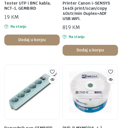
Tester UTP i BNC kabla,
Printer Canon i-SENSYS
NCT-1, GEMBIRD
1440i print/scan/copy
40str/min Duplex+ADF
19
KM
USB.WiFi.
819
KM
Na stanju
Na stanju
Dodaj u korpu
Dodaj u korpu
Razvodnik nap.GEMBIRD
DVD-R,MYMEDIA, 4,7