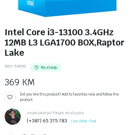
Intel Core i3-13100 3.4GHz
12MB L3 LGA1700 BOX,Raptor
Lake
SKU:
54930
Na stanju
369
KM
Did you like this product? Add to favorites now and follow the
product.
Imate pitanje? Pitajte stručnjake
(+387) 65 275 783
Live Viber Chat