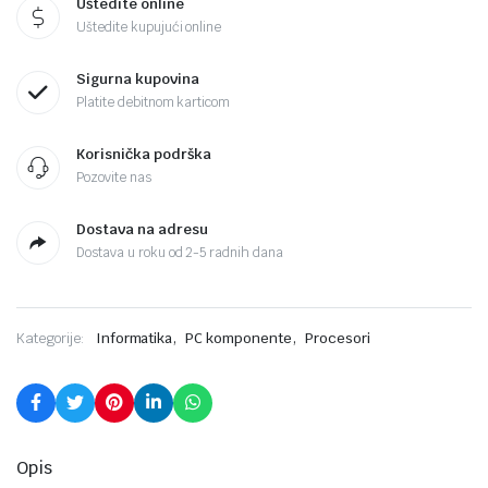
Uštedite online
Uštedite kupujući online
Sigurna kupovina
Platite debitnom karticom
Korisnička podrška
Pozovite nas
Dostava na adresu
Dostava u roku od 2-5 radnih dana
,
,
Kategorije:
Informatika
PC komponente
Procesori
Opis