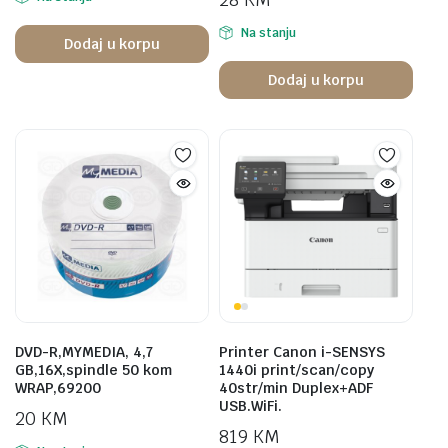
Na stanju
Dodaj u korpu
Dodaj u korpu
DVD-R,MYMEDIA, 4,7
Printer Canon i-SENSYS
GB,16X,spindle 50 kom
1440i print/scan/copy
WRAP,69200
40str/min Duplex+ADF
USB.WiFi.
20
KM
819
KM