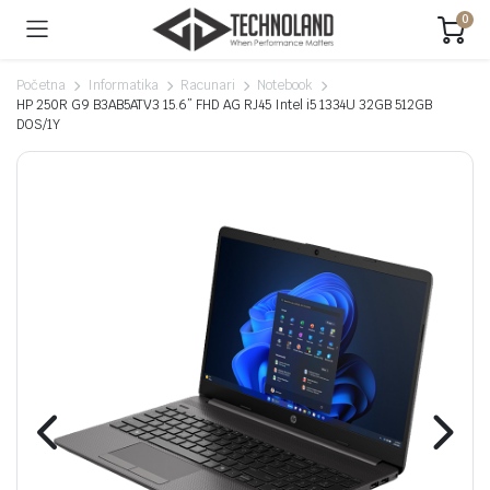
0
Početna
Informatika
Racunari
Notebook
HP 250R G9 B3AB5ATV3 15.6” FHD AG RJ45 Intel i5 1334U 32GB 512GB
DOS/1Y