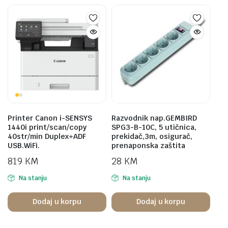
Printer Canon i-SENSYS
Razvodnik nap.GEMBIRD
1440i print/scan/copy
SPG3-B-10C, 5 utičnica,
40str/min Duplex+ADF
prekidač,3m, osigurač,
USB.WiFi.
prenaponska zaštita
819
KM
28
KM
Na stanju
Na stanju
Dodaj u korpu
Dodaj u korpu