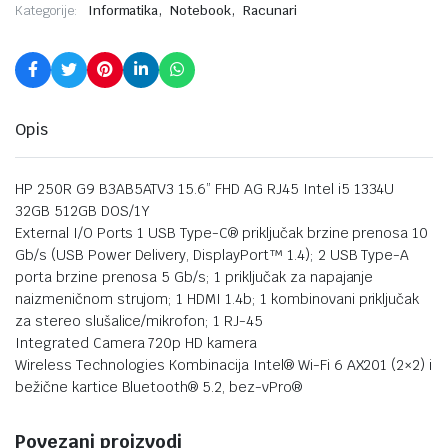
,
,
Kategorije:
Informatika
Notebook
Racunari
Opis
HP 250R G9 B3AB5ATV3 15.6” FHD AG RJ45 Intel i5 1334U
32GB 512GB DOS/1Y
External I/O Ports 1 USB Type-C® priključak brzine prenosa 10
Gb/s (USB Power Delivery, DisplayPort™ 1.4); 2 USB Type-A
porta brzine prenosa 5 Gb/s; 1 priključak za napajanje
naizmeničnom strujom; 1 HDMI 1.4b; 1 kombinovani priključak
za stereo slušalice/mikrofon; 1 RJ-45
Integrated Camera 720p HD kamera
Wireless Technologies Kombinacija Intel® Wi-Fi 6 AX201 (2×2) i
bežične kartice Bluetooth® 5.2, bez-vPro®
Povezani proizvodi