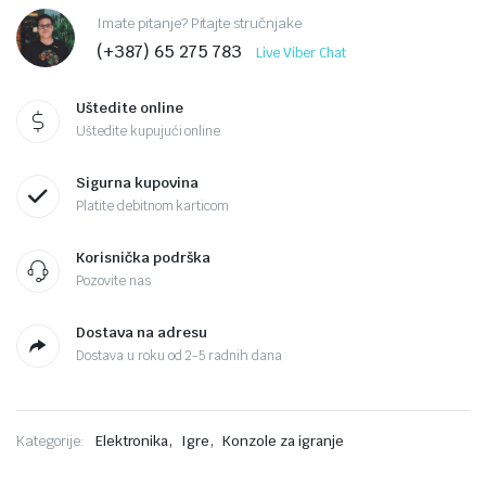
Imate pitanje? Pitajte stručnjake
(+387) 65 275 783
Live Viber Chat
Uštedite online
Uštedite kupujući online
Sigurna kupovina
Platite debitnom karticom
Korisnička podrška
Pozovite nas
Dostava na adresu
Dostava u roku od 2-5 radnih dana
,
,
Kategorije:
Elektronika
Igre
Konzole za igranje