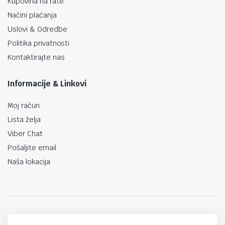
Kupovina na rate
Načini plaćanja
Uslovi & Odredbe
Politika privatnosti
Kontaktirajte nas
Informacije & Linkovi
Moj račun
Lista želja
Viber Chat
Pošaljite email
Naša lokacija
techno-land.ba © Design by: ProCreative Studio