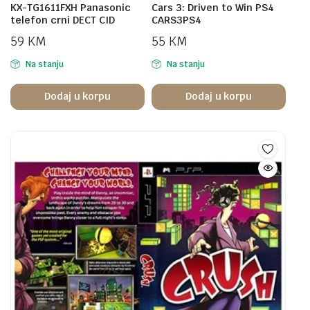
KX-TG1611FXH Panasonic
Cars 3: Driven to Win PS4
telefon crni DECT CID
CARS3PS4
59
KM
55
KM
Na stanju
Na stanju
Dodaj u korpu
Dodaj u korpu