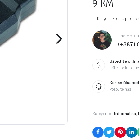
9
KM
Did you like this product
Imate pitan
(+387) 
Uštedite onlin
Uštedite kupujući
Korisnička po
Pozovite nas
,
Kategorije:
Informatika