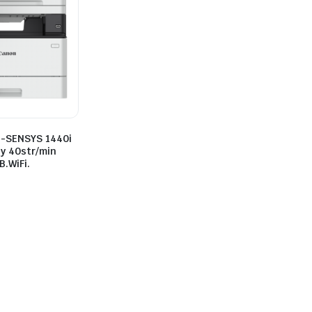
i-SENSYS 1440i
y 40str/min
.WiFi.