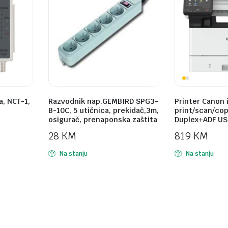
a, NCT-1,
Razvodnik nap.GEMBIRD SPG3-
Printer Canon 
B-10C, 5 utičnica, prekidač,3m,
print/scan/cop
osigurač, prenaponska zaštita
Duplex+ADF USB
28
KM
819
KM
Na stanju
Na stanju