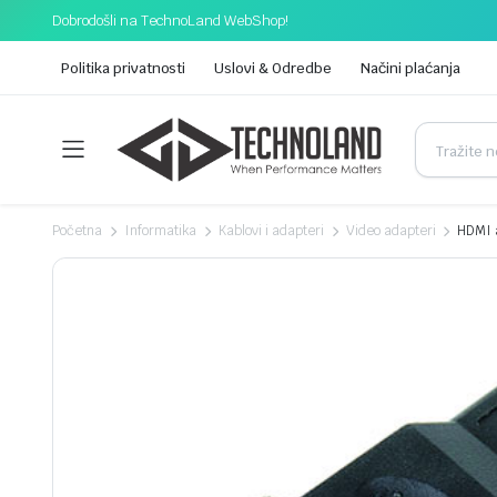
Dobrodošli na TechnoLand WebShop!
Politika privatnosti
Uslovi & Odredbe
Načini plaćanja
Početna
Informatika
Kablovi i adapteri
Video adapteri
HDMI 