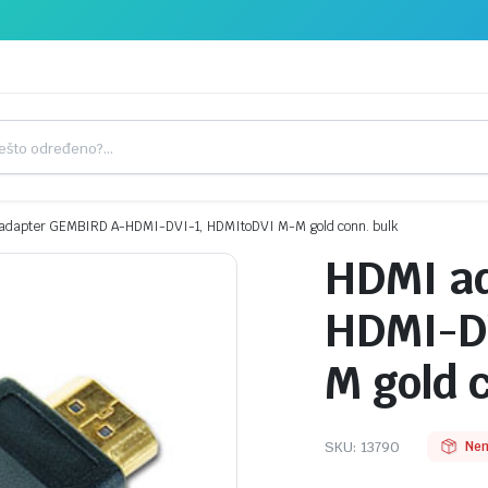
adapter GEMBIRD A-HDMI-DVI-1, HDMItoDVI M-M gold conn. bulk
HDMI a
HDMI-D
M gold 
SKU:
13790
Nem