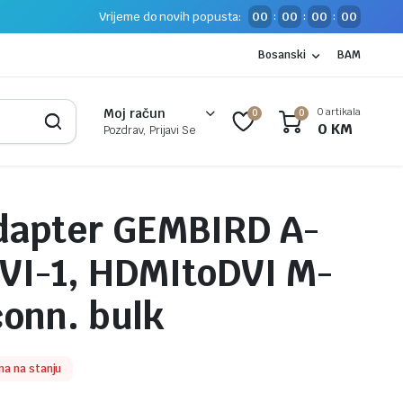
Vrijeme do novih popusta:
00
00
00
00
:
:
:
Bosanski
BAM
0 artikala
Moj račun
0
0
0
KM
Pozdrav, Prijavi Se
dapter GEMBIRD A-
VI-1, HDMItoDVI M-
conn. bulk
a na stanju