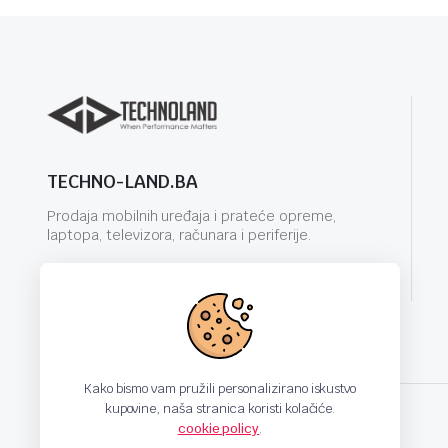
TECHNO-LAND.BA
Prodaja mobilnih uređaja i prateće opreme,
laptopa, televizora, računara i periferije.
info@techno-land.ba
Kako bismo vam pružili personalizirano iskustvo
kupovine, naša stranica koristi kolačiće.
cookie policy
.