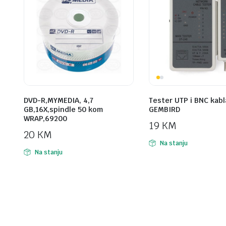
DVD-R,MYMEDIA, 4,7
Tester UTP i BNC kabl
GB,16X,spindle 50 kom
GEMBIRD
WRAP,69200
19
KM
20
KM
Na stanju
Na stanju