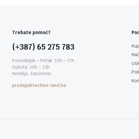
Trebate pomoć?
Po
(+387) 65 275 783
Kup
Nač
Ponedeljak – Petak: 10h – 17h
Usl
Subota: 10h – 12h
Pol
Nedelja: Zatvoreno
Kon
prodaja@techno-land.ba