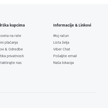
drška kupcima
Informacije & Linkovi
ovina na rate
Moj račun
ini plaćanja
Lista želja
ovi & Odredbe
Viber Chat
itika privatnosti
Pošaljite email
taktirajte nas
Naša lokacija