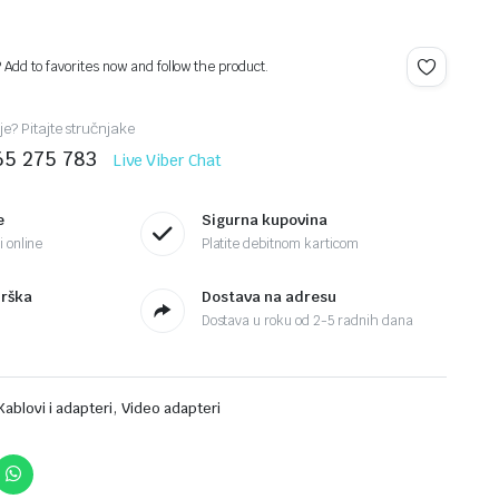
? Add to favorites now and follow the product.
je? Pitajte stručnjake
65 275 783
Live Viber Chat
e
Sigurna kupovina
 online
Platite debitnom karticom
drška
Dostava na adresu
Dostava u roku od 2-5 radnih dana
,
Kablovi i adapteri
Video adapteri