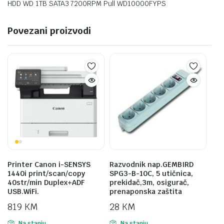
HDD WD 1TB SATA3 7200RPM Pull WD10000FYPS
Povezani proizvodi
Printer Canon i-SENSYS
Razvodnik nap.GEMBIRD
1440i print/scan/copy
SPG3-B-10C, 5 utičnica,
40str/min Duplex+ADF
prekidač,3m, osigurač,
USB.WiFi.
prenaponska zaštita
819
KM
28
KM
Na stanju
Na stanju