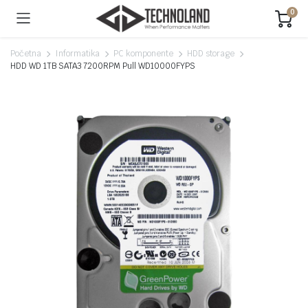
0
Početna
Informatika
PC komponente
HDD storage
HDD WD 1TB SATA3 7200RPM Pull WD10000FYPS