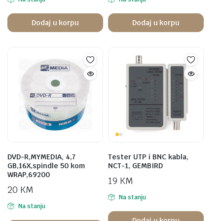
Dodaj u korpu
Dodaj u korpu
DVD-R,MYMEDIA, 4,7
Tester UTP i BNC kabla,
GB,16X,spindle 50 kom
NCT-1, GEMBIRD
WRAP,69200
19
KM
20
KM
Na stanju
Na stanju
Dodaj u korpu