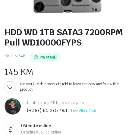
HDD WD 1TB SATA3 7200RPM
Pull WD10000FYPS
SKU:
61548
Na stanju
145
KM
Did you like this product? Add to favorites now and follow the
product.
Imate pitanje? Pitajte stručnjake
(+387) 65 275 783
Live Viber Chat
Uštedite online
Uštedite kupujući online