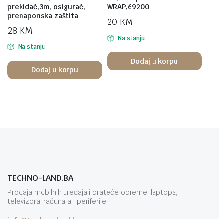
prekidač,3m, osigurač,
WRAP,69200
prenaponska zaštita
20
KM
28
KM
Na stanju
Na stanju
Dodaj u korpu
Dodaj u korpu
TECHNO-LAND.BA
Prodaja mobilnih uređaja i prateće opreme, laptopa,
televizora, računara i periferije.