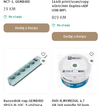
NCT-1, GEMBIRD
1440i print/scan/copy
40str/min Duplex+ADF
19
KM
USB.WiFi.
819
KM
Na stanju
Na stanju
Dodaj u korpu
Dodaj u korpu
Razvodnik nap.GEMBIRD
DVD-R,MYMEDIA, 4,7
SPG3-B-10C, 5 utičnica,
GB,16X,spindle 50 kom