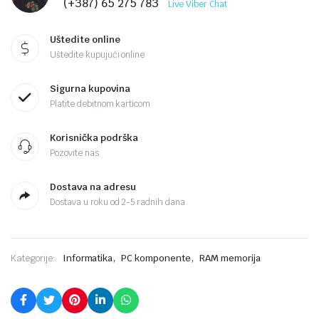
(+387) 65 275 783
Live Viber Chat
Uštedite online
Uštedite kupujući online
Sigurna kupovina
Platite debitnom karticom
Korisnička podrška
Pozovite nas
Dostava na adresu
Dostava u roku od 2-5 radnih dana
,
,
Kategorije:
Informatika
PC komponente
RAM memorija