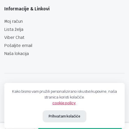
Informacije & Linkovi
Moj račun
Lista želja
Viber Chat
Pošaljite email
Naša lokacija
techno-land.ba © Design by: ProCreative Studio
Kako bismo vam pružili personalizirano iskustvo kupovine, naša
stranica koristi kolačiće.
cookie policy
.
Prihvatam kolačiće