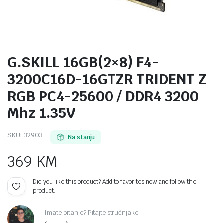
G.SKILL 16GB(2×8) F4-
3200C16D-16GTZR TRIDENT Z
RGB PC4-25600 / DDR4 3200
Mhz 1.35V
SKU:
32903
Na stanju
369
KM
Did you like this product? Add to favorites now and follow the
product.
Imate pitanje? Pitajte stručnjake