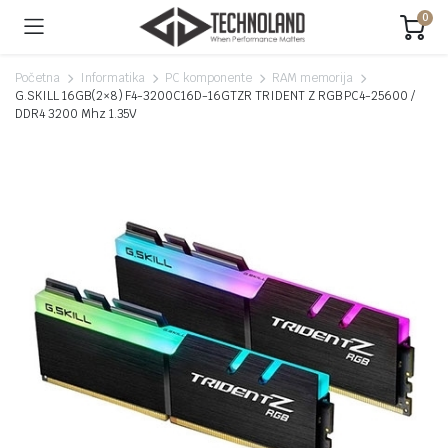
0
Početna
Informatika
PC komponente
RAM memorija
G.SKILL 16GB(2×8) F4-3200C16D-16GTZR TRIDENT Z RGB PC4-25600 /
DDR4 3200 Mhz 1.35V