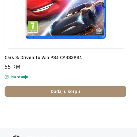
Cars 3: Driven to Win PS4 CARS3PS4
55
KM
Na stanju
Dodaj u korpu