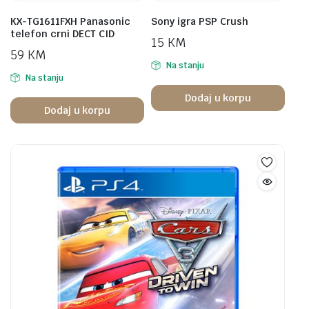
KX-TG1611FXH Panasonic
Sony igra PSP Crush
telefon crni DECT CID
15
KM
59
KM
Na stanju
Na stanju
Dodaj u korpu
Dodaj u korpu