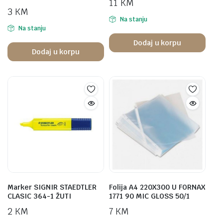
11
KM
3
KM
Na stanju
Na stanju
Dodaj u korpu
Dodaj u korpu
Marker SIGNIR STAEDTLER
Folija A4 220X300 U FORNAX
CLASIC 364-1 ŽUTI
1771 90 MIC GLOSS 50/1
2
KM
7
KM