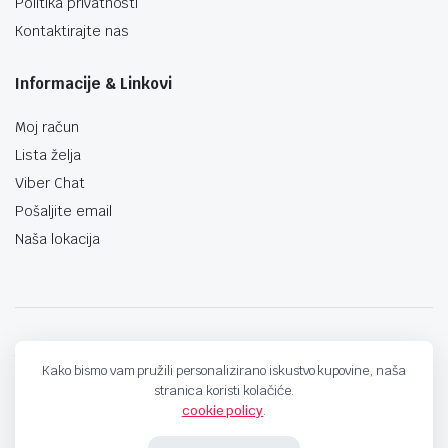
Politika privatnosti
Kontaktirajte nas
Informacije & Linkovi
Moj račun
Lista želja
Viber Chat
Pošaljite email
Naša lokacija
techno-land.ba © Design by: ProCreative Studio
Kako bismo vam pružili personalizirano iskustvo kupovine, naša
stranica koristi kolačiće.
cookie policy
.