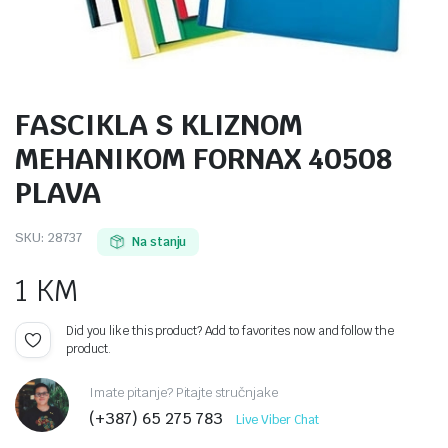
FASCIKLA S KLIZNOM
MEHANIKOM FORNAX 40508
PLAVA
SKU:
28737
Na stanju
1
KM
Did you like this product? Add to favorites now and follow the
product.
Imate pitanje? Pitajte stručnjake
(+387) 65 275 783
Live Viber Chat