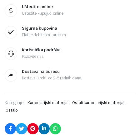
Uštedite online
Uštedite kupujući online
Sigurna kupovina
Platite debitnom karticom
Korisnička podrška
Pozovite nas
Dostava na adresu
Dostava u roku od 2-5 radnih dana
,
,
Kategorije:
Kancelarijski materijal
Ostali kancelarijski materijal
Ostalo