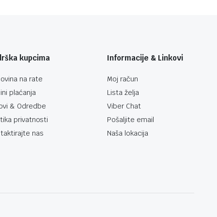
drška kupcima
Informacije & Linkovi
ovina na rate
Moj račun
ini plaćanja
Lista želja
ovi & Odredbe
Viber Chat
itika privatnosti
Pošaljite email
taktirajte nas
Naša lokacija