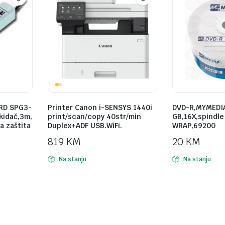
RD SPG3-
Printer Canon i-SENSYS 1440i
DVD-R,MYMEDIA
ekidač,3m,
print/scan/copy 40str/min
GB,16X,spindle
a zaštita
Duplex+ADF USB.WiFi.
WRAP,69200
819
KM
20
KM
Na stanju
Na stanju