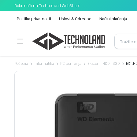
Dobrodošli na TechnoLand WebShop!
Politika privatnosti
Uslovi & Odredbe
Načini plaćanja
Početna
Informatika
PC periferija
Eksterni HDD i SSD
EXT.HD