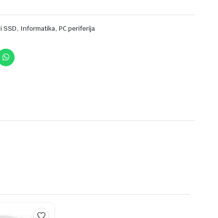
,
,
 i SSD
Informatika
PC periferija