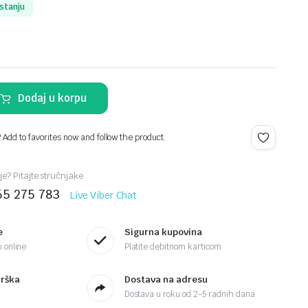
stanju
Dodaj u korpu
? Add to favorites now and follow the product.
je? Pitajte stručnjake
65 275 783
Live Viber Chat
e
Sigurna kupovina
 online
Platite debitnom karticom
drška
Dostava na adresu
Dostava u roku od 2-5 radnih dana