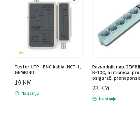
Tester UTP i BNC kabla, NCT-1,
Razvodnik nap.GEMBI
GEMBIRD
B-10C, 5 utičnica, pr
osigurač, prenaponsk
19
KM
28
KM
Na stanju
Na stanju