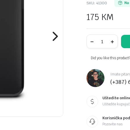
SKU:
41300
Na 
175
KM
EXT.HDD
1
TB,
WDBUZG0010BBK-
WESN,
Did you like this product
Elements
Portable
SE,
Imate pitan
USB
(+387) 
3.0,
2,5",
black
quantity
Uštedite onlin
Uštedite kupujući
Korisnička po
Pozovite nas