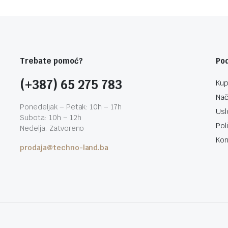
Trebate pomoć?
Po
(+387) 65 275 783
Kup
Nač
Ponedeljak – Petak: 10h – 17h
Usl
Subota: 10h – 12h
Pol
Nedelja: Zatvoreno
Kon
prodaja@techno-land.ba