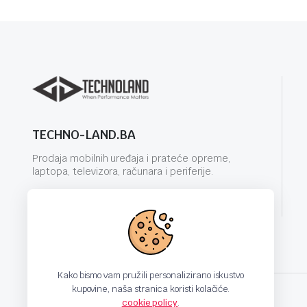
TECHNO-LAND.BA
Prodaja mobilnih uređaja i prateće opreme,
laptopa, televizora, računara i periferije.
info@techno-land.ba
Kako bismo vam pružili personalizirano iskustvo
kupovine, naša stranica koristi kolačiće.
cookie policy
.