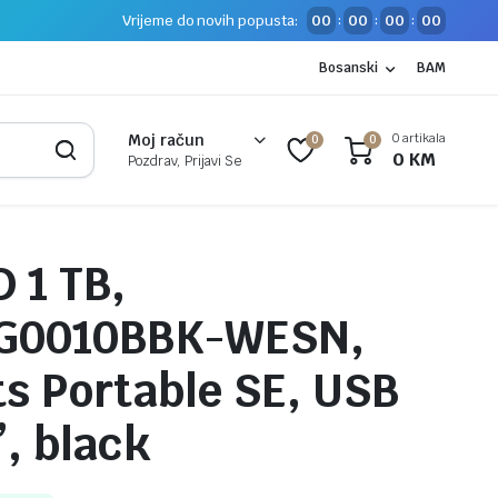
Vrijeme do novih popusta:
00
00
00
00
:
:
:
Bosanski
BAM
0 artikala
Moj račun
0
0
0
KM
Pozdrav, Prijavi Se
 1 TB,
G0010BBK-WESN,
s Portable SE, USB
”, black