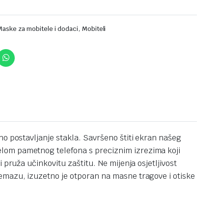
,
Maske za mobitele i dodaci
Mobiteli
no postavljanje stakla. Savršeno štiti ekran našeg
elom pametnog telefona s preciznim izrezima koji
pruža učinkovitu zaštitu. Ne mijenja osjetljivost
emazu, izuzetno je otporan na masne tragove i otiske