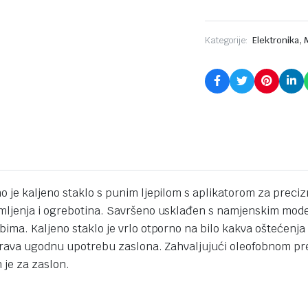
,
Kategorije:
Elektronika
 je kaljeno staklo s punim ljepilom s aplikatorom za preciz
omljenja i ogrebotina. Savršeno usklađen s namjenskim mod
ma. Kaljeno staklo je vrlo otporno na bilo kakva oštećenja i 
igurava ugodnu upotrebu zaslona. Zahvaljujući oleofobnom pr
 je za zaslon.