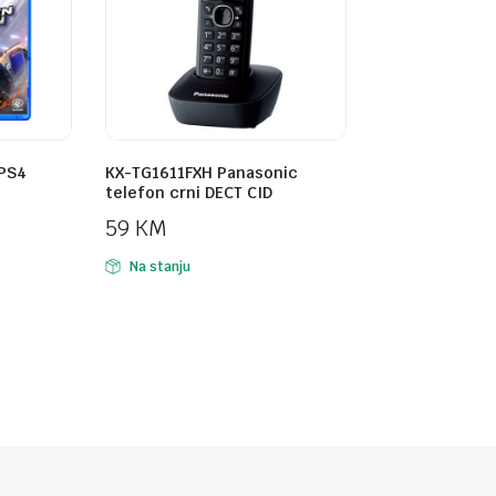
 PS4
KX-TG1611FXH Panasonic
telefon crni DECT CID
59
KM
Na stanju