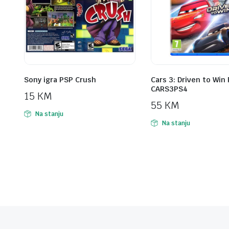
Sony igra PSP Crush
Cars 3: Driven to Win
CARS3PS4
15
KM
55
KM
Na stanju
Na stanju