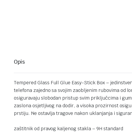
Opis
Tempered Glass Full Glue Easy-Stick Box – jedinstveno
telefona zajedno sa svojim zaobljenim rubovima od l
osiguravaju slobodan pristup svim priključcima i gumbi
zaslona osjetljivog na dodir, a visoka prozirnost os
prstiju. Ne ostavlja tragove nakon uklanjanja i siguran
zaštitnik od pravog kaljenog stakla – 9H standard