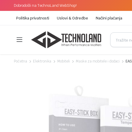
Dobrodošli na TechnoLand WebShop!
Politika privatnosti
Uslovi & Odredbe
Načini plaćanja
Početna
Elektronika
Mobiteli
Maske za mobitele i dodaci
EAS