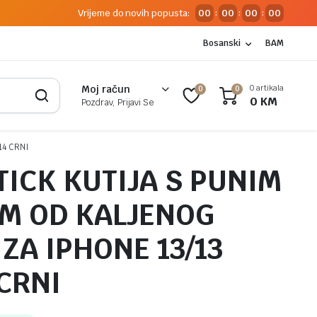
Vrijeme do novih popusta:
00
00
00
00
:
:
:
Bosanski
BAM
0 artikala
Moj račun
0
0
0
KM
Pozdrav, Prijavi Se
14 CRNI
TICK KUTIJA S PUNIM
OM OD KALJENOG
ZA IPHONE 13/13
 CRNI