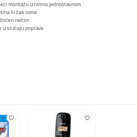
ineći montažu iznimno jednostavnom
ina ili čak loma
aštićen nečim
e u slučaju poplave