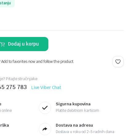
stanju
Dodaj u korpu
? Add to favorites now and follow the product.
je? Pitajte stručnjake
65 275 783
Live Viber Chat
e
Sigurna kupovina
 online
Platite debitnom karticom
drška
Dostava na adresu
Dostava u roku od 2-5 radnih dana