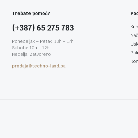
Trebate pomoć?
Po
(+387) 65 275 783
Kup
Nač
Ponedeljak – Petak: 10h – 17h
Usl
Subota: 10h – 12h
Pol
Nedelja: Zatvoreno
Kon
prodaja@techno-land.ba