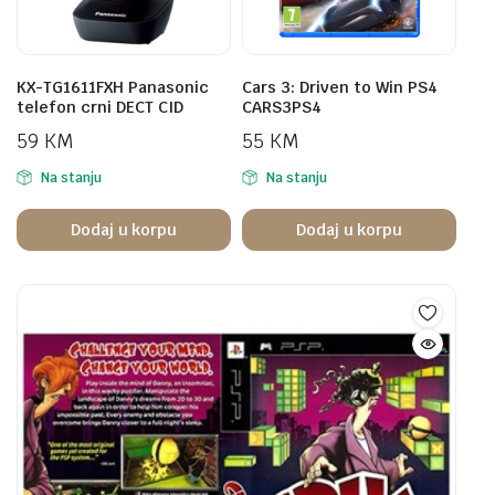
KX-TG1611FXH Panasonic
Cars 3: Driven to Win PS4
telefon crni DECT CID
CARS3PS4
59
KM
55
KM
Na stanju
Na stanju
Dodaj u korpu
Dodaj u korpu