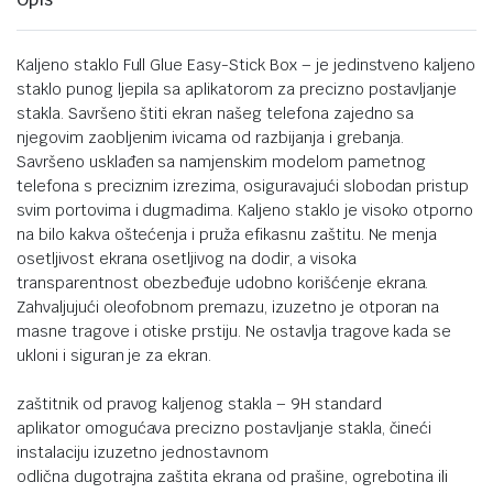
Kaljeno staklo Full Glue Easy-Stick Box – je jedinstveno kaljeno
staklo punog ljepila sa aplikatorom za precizno postavljanje
stakla. Savršeno štiti ekran našeg telefona zajedno sa
njegovim zaobljenim ivicama od razbijanja i grebanja.
Savršeno usklađen sa namjenskim modelom pametnog
telefona s preciznim izrezima, osiguravajući slobodan pristup
svim portovima i dugmadima. Kaljeno staklo je visoko otporno
na bilo kakva oštećenja i pruža efikasnu zaštitu. Ne menja
osetljivost ekrana osetljivog na dodir, a visoka
transparentnost obezbeđuje udobno korišćenje ekrana.
Zahvaljujući oleofobnom premazu, izuzetno je otporan na
masne tragove i otiske prstiju. Ne ostavlja tragove kada se
ukloni i siguran je za ekran.
zaštitnik od pravog kaljenog stakla – 9H standard
aplikator omogućava precizno postavljanje stakla, čineći
instalaciju izuzetno jednostavnom
odlična dugotrajna zaštita ekrana od prašine, ogrebotina ili