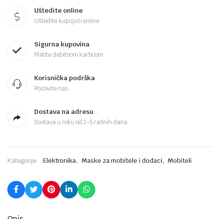
Uštedite online
Uštedite kupujući online
Sigurna kupovina
Platite debitnom karticom
Korisnička podrška
Pozovite nas
Dostava na adresu
Dostava u roku od 2-5 radnih dana
,
,
Kategorije:
Elektronika
Maske za mobitele i dodaci
Mobiteli
Opis