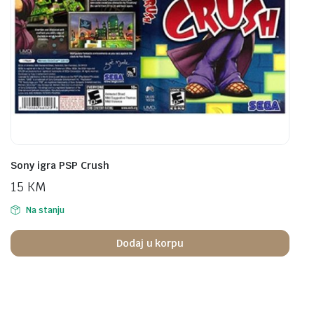
Sony igra PSP Crush
15
KM
Na stanju
Dodaj u korpu