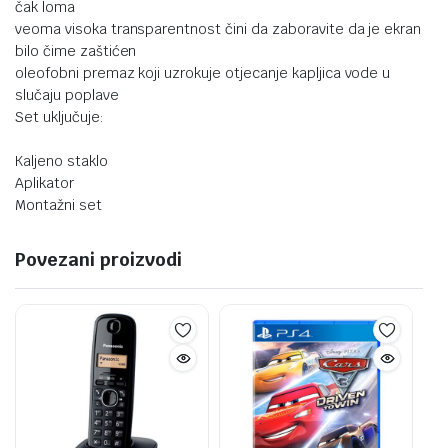
čak loma
veoma visoka transparentnost čini da zaboravite da je ekran
bilo čime zaštićen
oleofobni premaz koji uzrokuje otjecanje kapljica vode u
slučaju poplave
Set uključuje:
Kaljeno staklo
Aplikator
Montažni set
Povezani proizvodi