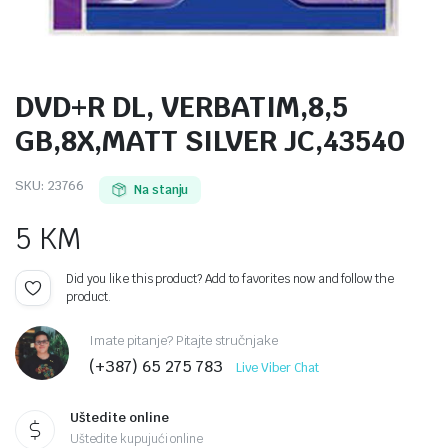
DVD+R DL, VERBATIM,8,5
GB,8X,MATT SILVER JC,43540
SKU:
23766
Na stanju
5
KM
Did you like this product? Add to favorites now and follow the
product.
Imate pitanje? Pitajte stručnjake
(+387) 65 275 783
Live Viber Chat
Uštedite online
Uštedite kupujući online