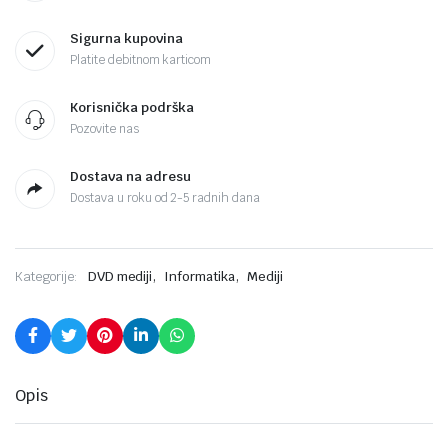
Sigurna kupovina
Platite debitnom karticom
Korisnička podrška
Pozovite nas
Dostava na adresu
Dostava u roku od 2-5 radnih dana
,
,
Kategorije:
DVD mediji
Informatika
Mediji
Opis