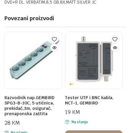
DVD+R DL, VERBATIM,8,5 GB,8X,MATT SILVER JC
Povezani proizvodi
Razvodnik nap.GEMBIRD
Tester UTP i BNC kabla,
SPG3-B-10C, 5 utičnica,
NCT-1, GEMBIRD
prekidač,3m, osigurač,
19
KM
prenaponska zaštita
28
KM
Na stanju
Na stanju