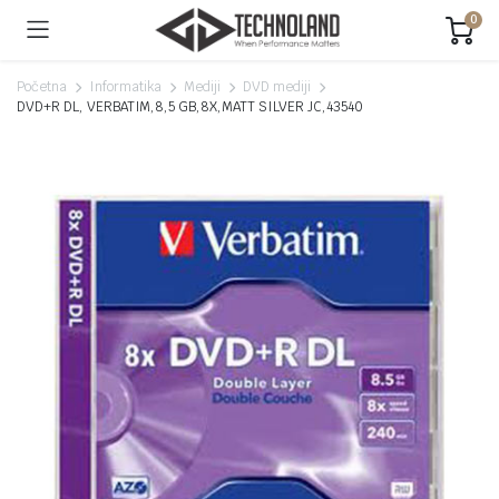
0
Početna
Informatika
Mediji
DVD mediji
DVD+R DL, VERBATIM,8,5 GB,8X,MATT SILVER JC,43540