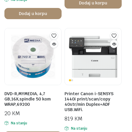
Dodaj u korpu
Dodaj u korpu
DVD-R,MYMEDIA, 4,7
Printer Canon i-SENSYS
GB,16X,spindle 50 kom
1440i print/scan/copy
WRAP,69200
40str/min Duplex+ADF
USB.WiFi.
20
KM
819
KM
Na stanju
Na stanju