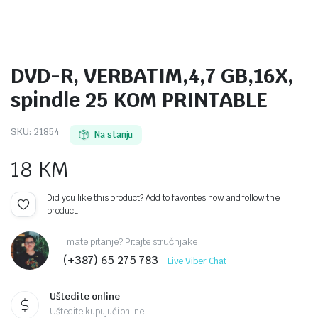
DVD-R, VERBATIM,4,7 GB,16X,
spindle 25 KOM PRINTABLE
SKU:
21854
Na stanju
18
KM
Did you like this product? Add to favorites now and follow the
product.
Imate pitanje? Pitajte stručnjake
(+387) 65 275 783
Live Viber Chat
Uštedite online
Uštedite kupujući online