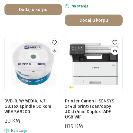
Na stanju
Dodaj u korpu
Dodaj u korpu
DVD-R,MYMEDIA, 4,7
Printer Canon i-SENSYS
GB,16X,spindle 50 kom
1440i print/scan/copy
WRAP,69200
40str/min Duplex+ADF
USB.WiFi.
20
KM
819
KM
Na stanju