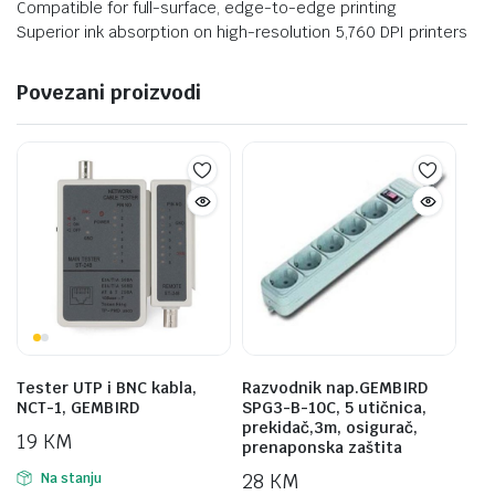
Compatible for full-surface, edge-to-edge printing
Superior ink absorption on high-resolution 5,760 DPI printers
Povezani proizvodi
Tester UTP i BNC kabla,
Razvodnik nap.GEMBIRD
NCT-1, GEMBIRD
SPG3-B-10C, 5 utičnica,
prekidač,3m, osigurač,
19
KM
prenaponska zaštita
28
KM
Na stanju