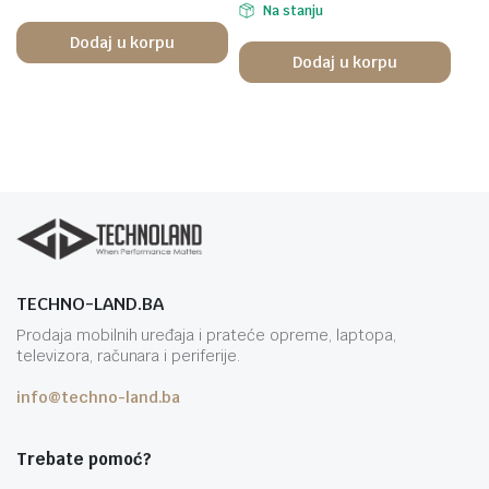
Na stanju
Dodaj u korpu
Dodaj u korpu
TECHNO-LAND.BA
Prodaja mobilnih uređaja i prateće opreme, laptopa,
televizora, računara i periferije.
info@techno-land.ba
Trebate pomoć?