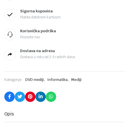
Sigurna kupovina
Platite debitnom karticom
Korisnička podrška
Pozovite nas
Dostava na adresu
Dostava u roku od 2-5 radnih dana
,
,
Kategorije:
DVD mediji
Informatika
Mediji
Opis