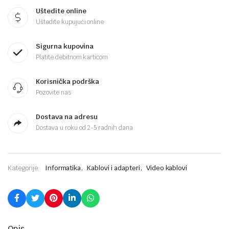
Uštedite online
Uštedite kupujući online
Sigurna kupovina
Platite debitnom karticom
Korisnička podrška
Pozovite nas
Dostava na adresu
Dostava u roku od 2-5 radnih dana
,
,
Kategorije:
Informatika
Kablovi i adapteri
Video kablovi
Opis