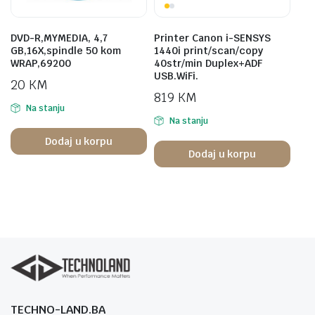
DVD-R,MYMEDIA, 4,7
Printer Canon i-SENSYS
GB,16X,spindle 50 kom
1440i print/scan/copy
WRAP,69200
40str/min Duplex+ADF
USB.WiFi.
20
KM
819
KM
Na stanju
Na stanju
Dodaj u korpu
Dodaj u korpu
TECHNO-LAND.BA