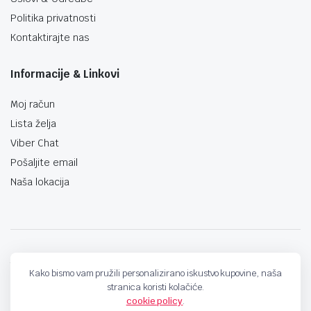
Politika privatnosti
Kontaktirajte nas
Informacije & Linkovi
Moj račun
Lista želja
Viber Chat
Pošaljite email
Naša lokacija
techno-land.ba © Design by: ProCreative Studio
Kako bismo vam pružili personalizirano iskustvo kupovine, naša
stranica koristi kolačiće.
cookie policy
.