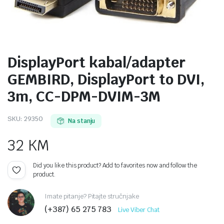
DisplayPort kabal/adapter
GEMBIRD, DisplayPort to DVI,
3m, CC-DPM-DVIM-3M
SKU:
29350
Na stanju
32
KM
Did you like this product? Add to favorites now and follow the
product.
Imate pitanje? Pitajte stručnjake
(+387) 65 275 783
Live Viber Chat