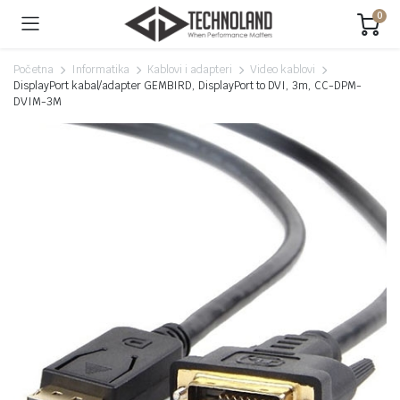
0
Početna
Informatika
Kablovi i adapteri
Video kablovi
DisplayPort kabal/adapter GEMBIRD, DisplayPort to DVI, 3m, CC-DPM-
DVIM-3M