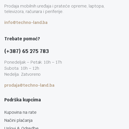
Prodaja mobilnih uređaja i prateće opreme, laptopa,
televizora, računara i periferije.
info@techno-land.ba
Trebate pomoć?
(+387) 65 275 783
Ponedeljak – Petak: 10h – 17h
Subota: 10h – 12h
Nedelja: Zatvoreno
prodaja@techno-land.ba
Podrška kupcima
Kupovina na rate
Načini plaćanja
Uslovi & Odredbe