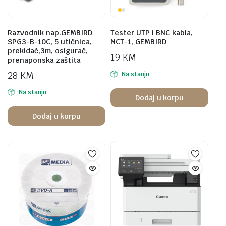
Razvodnik nap.GEMBIRD
Tester UTP i BNC kabla,
SPG3-B-10C, 5 utičnica,
NCT-1, GEMBIRD
prekidač,3m, osigurač,
19
KM
prenaponska zaštita
28
KM
Na stanju
Na stanju
Dodaj u korpu
Dodaj u korpu