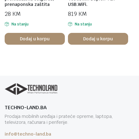
prenaponska zaštita
USB.WiFi.
28
KM
819
KM
Na stanju
Na stanju
Dodaj u korpu
Dodaj u korpu
TECHNO-LAND.BA
Prodaja mobilnih uređaja i prateće opreme, laptopa,
televizora, računara i periferije.
info@techno-land.ba