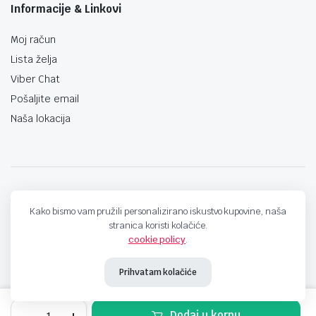
Informacije & Linkovi
Moj račun
Lista želja
Viber Chat
Pošaljite email
Naša lokacija
techno-land.ba © Design by: ProCreative Studio
Kako bismo vam pružili personalizirano iskustvo kupovine, naša
stranica koristi kolačiće.
cookie policy
.
Prihvatam kolačiće
CPU
Dodaj u korpu