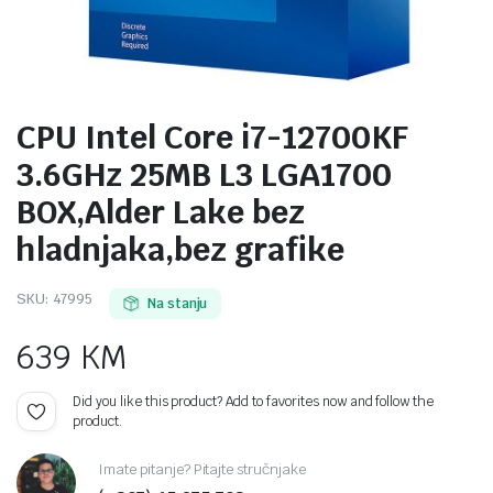
CPU Intel Core i7-12700KF
3.6GHz 25MB L3 LGA1700
BOX,Alder Lake bez
hladnjaka,bez grafike
SKU:
47995
Na stanju
639
KM
Did you like this product? Add to favorites now and follow the
product.
Imate pitanje? Pitajte stručnjake