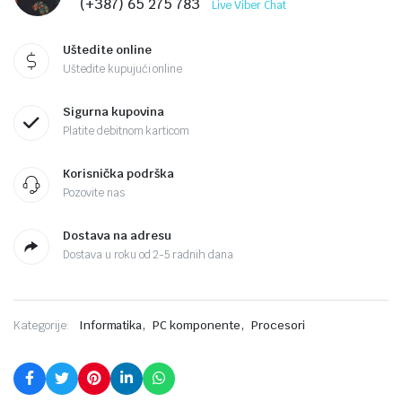
(+387) 65 275 783
Live Viber Chat
Uštedite online
Uštedite kupujući online
Sigurna kupovina
Platite debitnom karticom
Korisnička podrška
Pozovite nas
Dostava na adresu
Dostava u roku od 2-5 radnih dana
,
,
Kategorije:
Informatika
PC komponente
Procesori