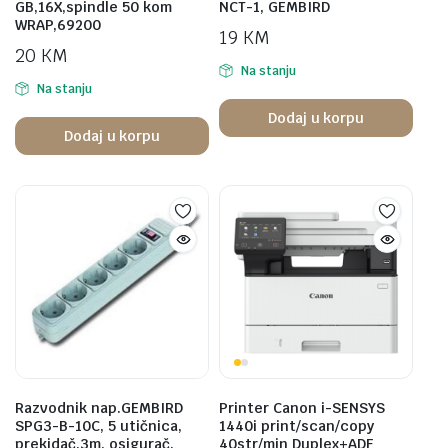
GB,16X,spindle 50 kom
NCT-1, GEMBIRD
WRAP,69200
19
KM
20
KM
Na stanju
Na stanju
Dodaj u korpu
Dodaj u korpu
Razvodnik nap.GEMBIRD
Printer Canon i-SENSYS
SPG3-B-10C, 5 utičnica,
1440i print/scan/copy
prekidač,3m, osigurač,
40str/min Duplex+ADF