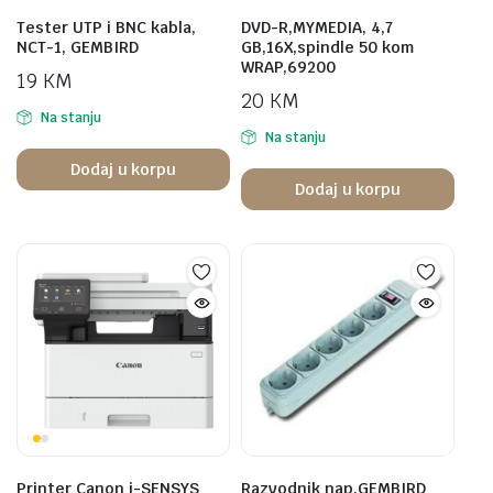
Tester UTP i BNC kabla,
DVD-R,MYMEDIA, 4,7
NCT-1, GEMBIRD
GB,16X,spindle 50 kom
WRAP,69200
19
KM
20
KM
Na stanju
Na stanju
Dodaj u korpu
Dodaj u korpu
Printer Canon i-SENSYS
Razvodnik nap.GEMBIRD