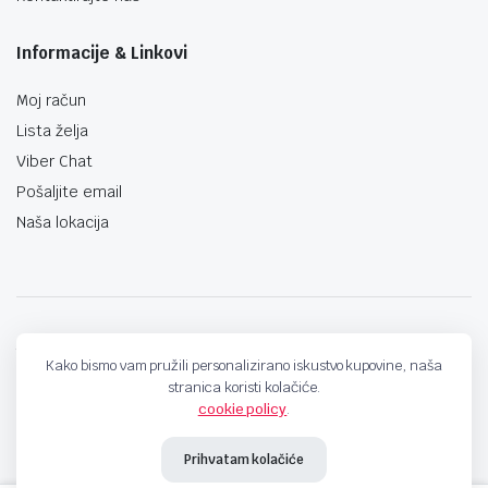
Informacije & Linkovi
Moj račun
Lista želja
Viber Chat
Pošaljite email
Naša lokacija
techno-land.ba © Design by: ProCreative Studio
Kako bismo vam pružili personalizirano iskustvo kupovine, naša
stranica koristi kolačiće.
cookie policy
.
Prihvatam kolačiće