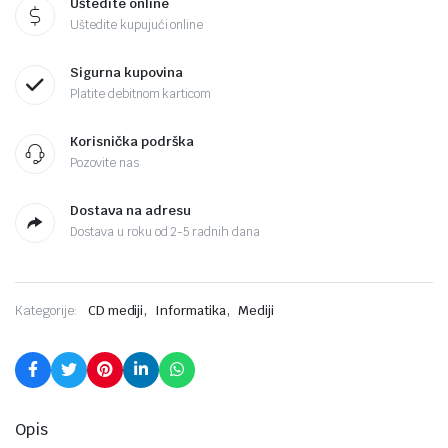
Uštedite online
Uštedite kupujući online
Sigurna kupovina
Platite debitnom karticom
Korisnička podrška
Pozovite nas
Dostava na adresu
Dostava u roku od 2-5 radnih dana
,
,
Kategorije:
CD mediji
Informatika
Mediji
Opis