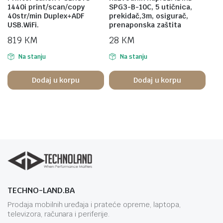
1440i print/scan/copy
SPG3-B-10C, 5 utičnica,
40str/min Duplex+ADF
prekidač,3m, osigurač,
USB.WiFi.
prenaponska zaštita
819
KM
28
KM
Na stanju
Na stanju
Dodaj u korpu
Dodaj u korpu
TECHNO-LAND.BA
Prodaja mobilnih uređaja i prateće opreme, laptopa,
televizora, računara i periferije.