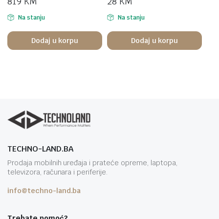
819
KM
28
KM
Na stanju
Na stanju
Dodaj u korpu
Dodaj u korpu
TECHNO-LAND.BA
Prodaja mobilnih uređaja i prateće opreme, laptopa,
televizora, računara i periferije.
info@techno-land.ba
Trebate pomoć?