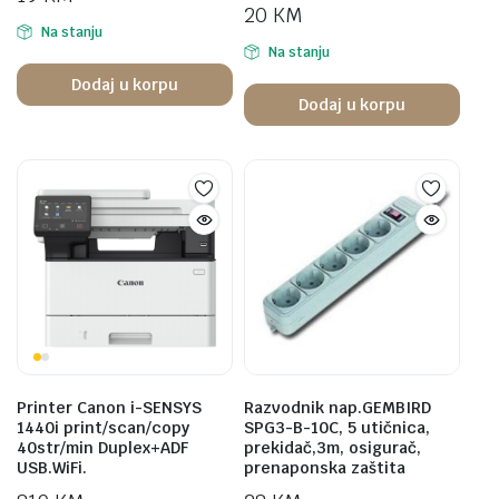
20
KM
Na stanju
Na stanju
Dodaj u korpu
Dodaj u korpu
Printer Canon i-SENSYS
Razvodnik nap.GEMBIRD
1440i print/scan/copy
SPG3-B-10C, 5 utičnica,
40str/min Duplex+ADF
prekidač,3m, osigurač,
USB.WiFi.
prenaponska zaštita