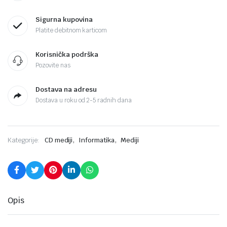
Sigurna kupovina
Platite debitnom karticom
Korisnička podrška
Pozovite nas
Dostava na adresu
Dostava u roku od 2-5 radnih dana
,
,
Kategorije:
CD mediji
Informatika
Mediji
Opis