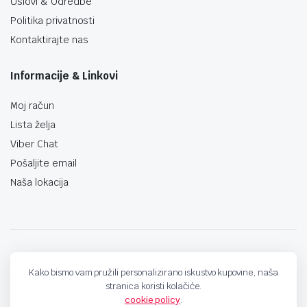
Uslovi & Odredbe
Politika privatnosti
Kontaktirajte nas
Informacije & Linkovi
Moj račun
Lista želja
Viber Chat
Pošaljite email
Naša lokacija
techno-land.ba © Design by: ProCreative Studio
Kako bismo vam pružili personalizirano iskustvo kupovine, naša
stranica koristi kolačiće.
cookie policy
.