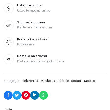
Uštedite online
Uštedite kupujući online
Sigurna kupovina
Platite debitnom karticom
Korisnička podrška
Pozovite nas
Dostava na adresu
Dostava u roku od 2-5 radnih dana
,
,
Kategorije:
Elektronika
Maske za mobitele i dodaci
Mobiteli
Opis