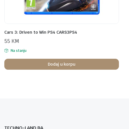
Cars 3: Driven to Win PS4 CARS3PS4
55
KM
Na stanju
Dodaj u korpu
TECHNO-LAND.BA