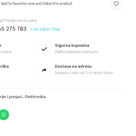
? Add to favorites now and follow the product.
je? Pitajte stručnjake
65 275 783
Live Viber Chat
e
Sigurna kupovina
 online
Platite debitnom karticom
drška
Dostava na adresu
Dostava u roku od 2-5 radnih dana
,
rije i punjaci
Elektronika