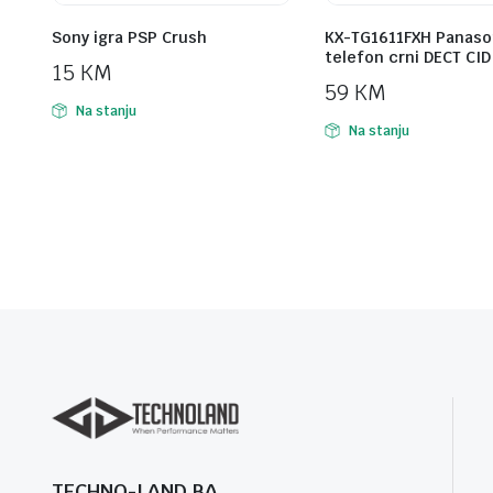
Sony igra PSP Crush
KX-TG1611FXH Panaso
telefon crni DECT CID
15
KM
59
KM
Na stanju
Na stanju
TECHNO-LAND.BA