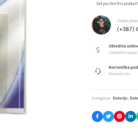
Did you like this product
Imate pitan
(+387) 
Uštedite onlin
Uštedite kupujući
Korisnička po
Pozovite nas
,
Kategorije:
Baterije
Bate