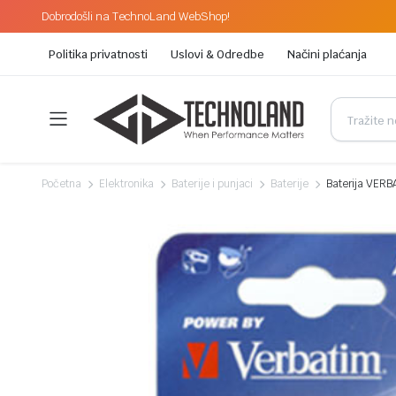
Dobrodošli na TechnoLand WebShop!
Politika privatnosti
Uslovi & Odredbe
Načini plaćanja
Početna
Elektronika
Baterije i punjaci
Baterije
Baterija VERB