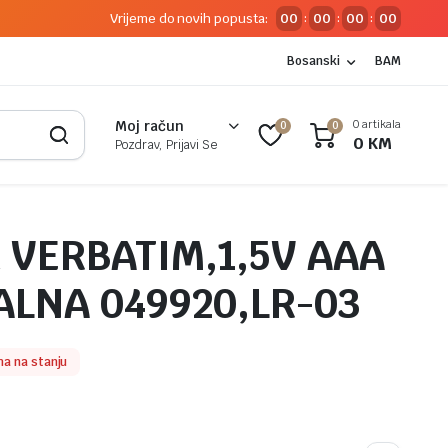
Vrijeme do novih popusta:
00
00
00
00
:
:
:
Bosanski
BAM
0 artikala
Moj račun
0
0
0
KM
Pozdrav, Prijavi Se
a VERBATIM,1,5V AAA
ALNA 049920,LR-03
a na stanju