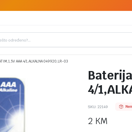
ATIM,1,5V AAA 4/1,ALKALNA 049920,LR-03
Baterij
4/1,ALK
SKU:
22149
Nem
2
KM