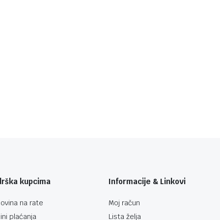
drška kupcima
Informacije & Linkovi
ovina na rate
Moj račun
ini plaćanja
Lista želja