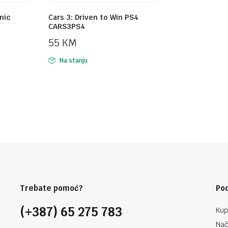
nic
Cars 3: Driven to Win PS4
CARS3PS4
55
KM
Na stanju
Trebate pomoć?
Po
(+387) 65 275 783
Kup
Nač