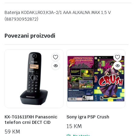
Baterija KODAK,LR03,K3A-2/1 AAA ALKALNA MAX 1,5 V
(887930952872)
Povezani proizvodi
KX-TG1611FXH Panasonic
Sony igra PSP Crush
telefon crni DECT CID
15
KM
59
KM