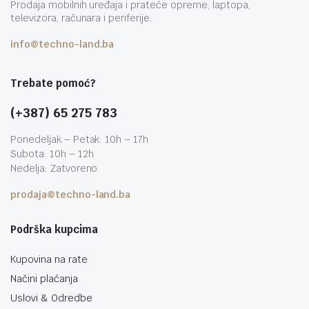
Prodaja mobilnih uređaja i prateće opreme, laptopa,
televizora, računara i periferije.
info@techno-land.ba
Trebate pomoć?
(+387) 65 275 783
Ponedeljak – Petak: 10h – 17h
Subota: 10h – 12h
Nedelja: Zatvoreno
prodaja@techno-land.ba
Podrška kupcima
Kupovina na rate
Načini plaćanja
Uslovi & Odredbe