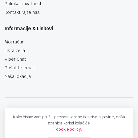
Politika privatnosti
Kontaktirajte nas
Informacije & Linkovi
Moj račun
Lista želja
Viber Chat
Pošaljite email
Naša lokacija
techno-land.ba © Design by: ProCreative Studio
Kako bismo vam pružili personalizirano iskustvo kupovine, naša
stranica koristi kolačiće.
cookie policy
.