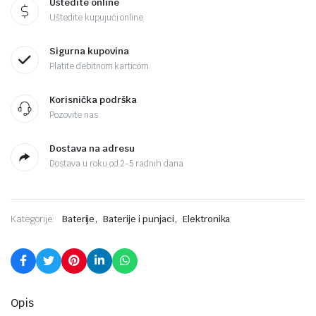
Uštedite online
Uštedite kupujući online
Sigurna kupovina
Platite debitnom karticom
Korisnička podrška
Pozovite nas
Dostava na adresu
Dostava u roku od 2-5 radnih dana
,
,
Kategorije:
Baterije
Baterije i punjaci
Elektronika
Opis