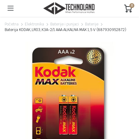
0
Početna
Elektronika
Baterije i punjaci
Baterije
Baterija KODAK,LR03,K3A-2/1 AAA ALKALNA MAX 1,5 V (887930952872)