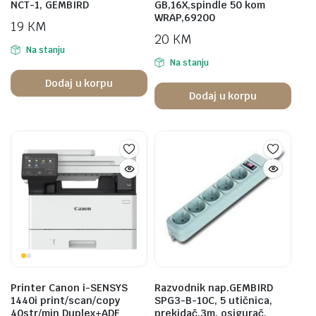
NCT-1, GEMBIRD
GB,16X,spindle 50 kom
WRAP,69200
19
KM
20
KM
Na stanju
Na stanju
Dodaj u korpu
Dodaj u korpu
Printer Canon i-SENSYS
Razvodnik nap.GEMBIRD
1440i print/scan/copy
SPG3-B-10C, 5 utičnica,
40str/min Duplex+ADF
prekidač,3m, osigurač,