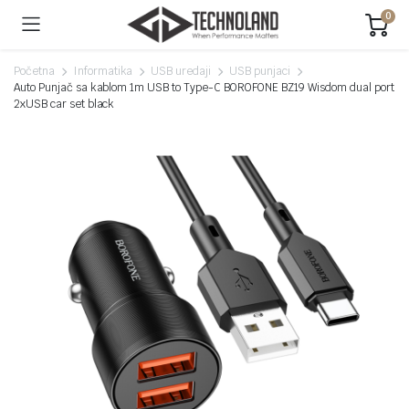
0
Početna
Informatika
USB uredaji
USB punjaci
Auto Punjač sa kablom 1m USB to Type-C BOROFONE BZ19 Wisdom dual port
2xUSB car set black