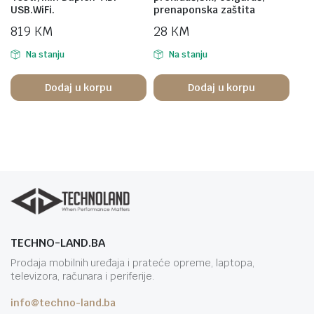
USB.WiFi.
prenaponska zaštita
819
KM
28
KM
Na stanju
Na stanju
Dodaj u korpu
Dodaj u korpu
TECHNO-LAND.BA
Prodaja mobilnih uređaja i prateće opreme, laptopa,
televizora, računara i periferije.
info@techno-land.ba