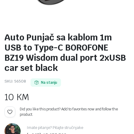
Auto Punjač sa kablom 1m
USB to Type-C BOROFONE
BZ19 Wisdom dual port 2xUSB
car set black
SKU:
56508
Na stanju
10
KM
Did you like this product? Add to favorites now and follow the
product.
Imate pitanje? Pitajte stručnjake