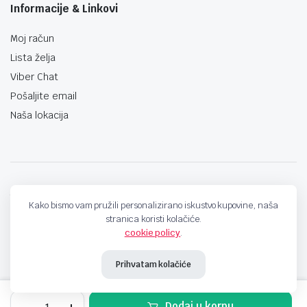
Informacije & Linkovi
Moj račun
Lista želja
Viber Chat
Pošaljite email
Naša lokacija
techno-land.ba © Design by: ProCreative Studio
Kako bismo vam pružili personalizirano iskustvo kupovine, naša
stranica koristi kolačiće.
cookie policy
.
Prihvatam kolačiće
Auto
Dodaj u korpu