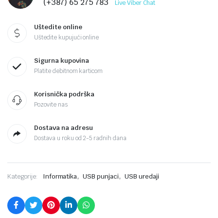
(+387) 65 275 783
Live Viber Chat
Uštedite online
Uštedite kupujući online
Sigurna kupovina
Platite debitnom karticom
Korisnička podrška
Pozovite nas
Dostava na adresu
Dostava u roku od 2-5 radnih dana
,
,
Kategorije:
Informatika
USB punjaci
USB uredaji