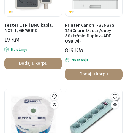
Tester UTP i BNC kabla,
Printer Canon i-SENSYS
NCT-1, GEMBIRD
1440i print/scan/copy
40str/min Duplex+ADF
19
KM
USB.WiFi.
819
KM
Na stanju
Na stanju
Dodaj u korpu
Dodaj u korpu