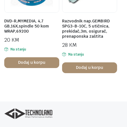
DVD-R,MYMEDIA, 4,7
Razvodnik nap.GEMBIRD
GB,16X,spindle 50 kom
SPG3-B-10C, 5 utičnica,
WRAP,69200
prekidač,3m, osigurač,
prenaponska zaštita
20
KM
28
KM
Na stanju
Na stanju
Dodaj u korpu
Dodaj u korpu