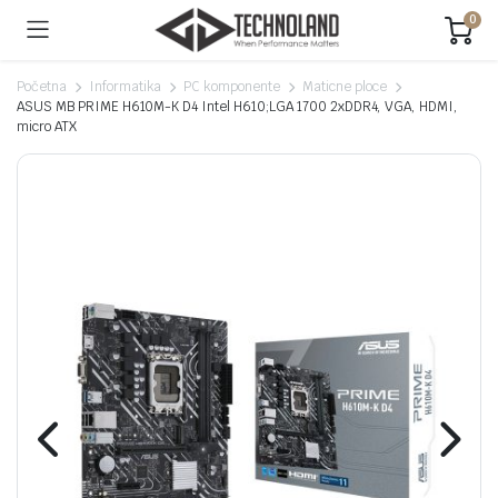
0
Početna
Informatika
PC komponente
Maticne ploce
ASUS MB PRIME H610M-K D4 Intel H610;LGA 1700 2xDDR4, VGA, HDMI,
micro ATX