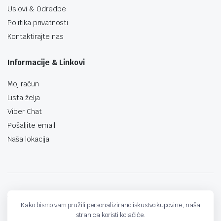
Uslovi & Odredbe
Politika privatnosti
Kontaktirajte nas
Informacije & Linkovi
Moj račun
Lista želja
Viber Chat
Pošaljite email
Naša lokacija
techno-land.ba © Design by: ProCreative Studio
Kako bismo vam pružili personalizirano iskustvo kupovine, naša
stranica koristi kolačiće.