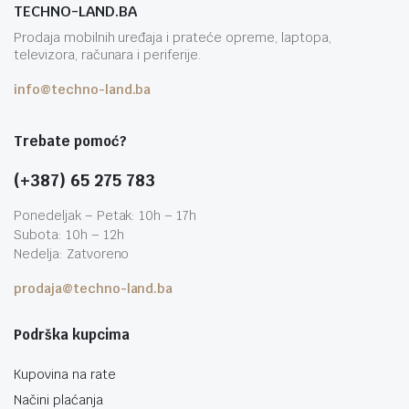
TECHNO-LAND.BA
Prodaja mobilnih uređaja i prateće opreme, laptopa,
televizora, računara i periferije.
info@techno-land.ba
Trebate pomoć?
(+387) 65 275 783
Ponedeljak – Petak: 10h – 17h
Subota: 10h – 12h
Nedelja: Zatvoreno
prodaja@techno-land.ba
Podrška kupcima
Kupovina na rate
Načini plaćanja