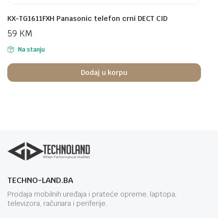
KX-TG1611FXH Panasonic telefon crni DECT CID
59
KM
Na stanju
Dodaj u korpu
TECHNO-LAND.BA
Prodaja mobilnih uređaja i prateće opreme, laptopa,
televizora, računara i periferije.