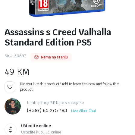
Assassins s Creed Valhalla
Standard Edition PS5
SKU:
50697
Nema na stanju
49
KM
Did you like this product? Add to favorites now and follow the
product.
Imate pitanje? Pitajte stručnjake
(+387) 65 275 783
Live Viber Chat
Uštedite online
Uštedite kupujući online