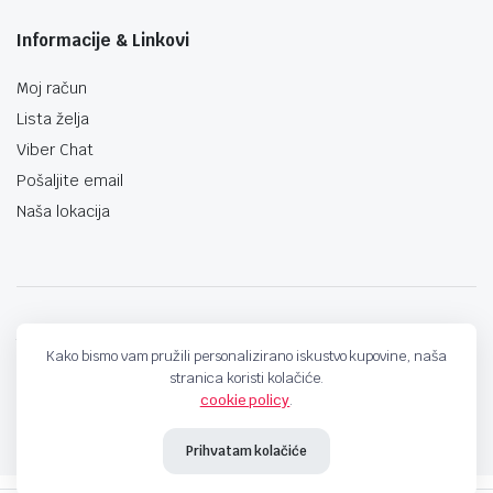
Informacije & Linkovi
Moj račun
Lista želja
Viber Chat
Pošaljite email
Naša lokacija
techno-land.ba © Design by: ProCreative Studio
Kako bismo vam pružili personalizirano iskustvo kupovine, naša
stranica koristi kolačiće.
cookie policy
.
Prihvatam kolačiće