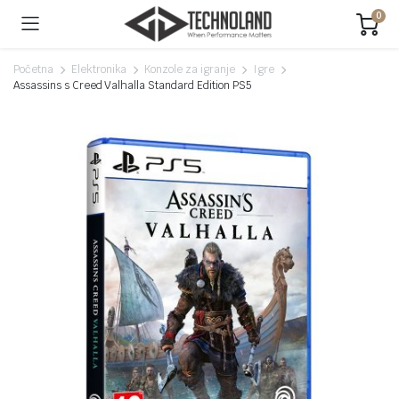
0
Početna
Elektronika
Konzole za igranje
Igre
Assassins s Creed Valhalla Standard Edition PS5