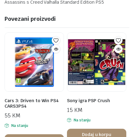
Assassins s Creed Valhalla Standard Edition PS5
Povezani proizvodi
Cars 3: Driven to Win PS4
Sony igra PSP Crush
CARS3PS4
15
KM
55
KM
Na stanju
Na stanju
Dodaj u korpu