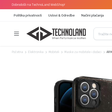
Dobrodošli na TechnoLand WebShop!
Politika privatnosti
Uslovi & Odredbe
Načini plaćanja
Početna
Elektronika
Mobiteli
Maske za mobitele i dodaci
ARM