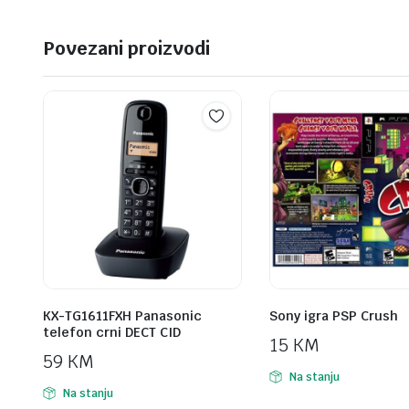
Povezani proizvodi
KX-TG1611FXH Panasonic
Sony igra PSP Crush
telefon crni DECT CID
15
KM
59
KM
Na stanju
Na stanju