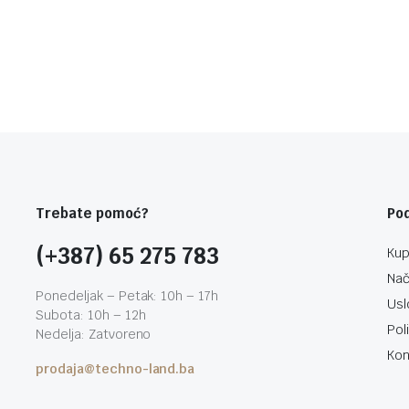
Trebate pomoć?
Po
(+387) 65 275 783
Kup
Nač
Ponedeljak – Petak: 10h – 17h
Usl
Subota: 10h – 12h
Pol
Nedelja: Zatvoreno
Kon
prodaja@techno-land.ba