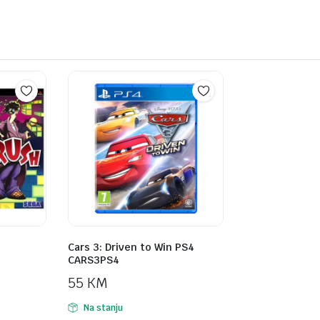
Cars 3: Driven to Win PS4
CARS3PS4
55
KM
Na stanju