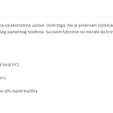
ena za ekstremne uslove. Osim toga, bio je prekriven šljokic
vašeg pametnog telefona. Sa ovom futrolom ne morate da bri
i tvrdi PC)
meru
na uđu ispod kućišta