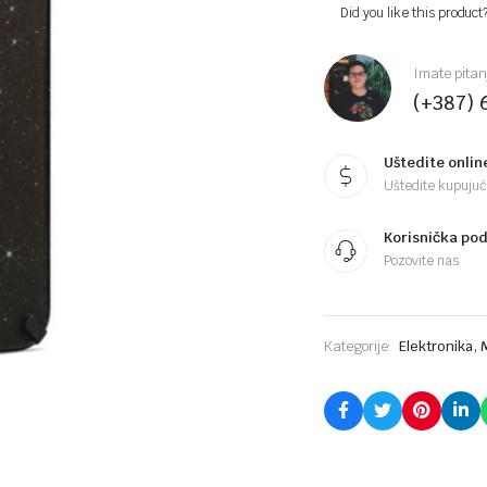
Did you like this product
Imate pitan
(+387) 
Uštedite onlin
Uštedite kupujući
Korisnička po
Pozovite nas
,
Kategorije:
Elektronika