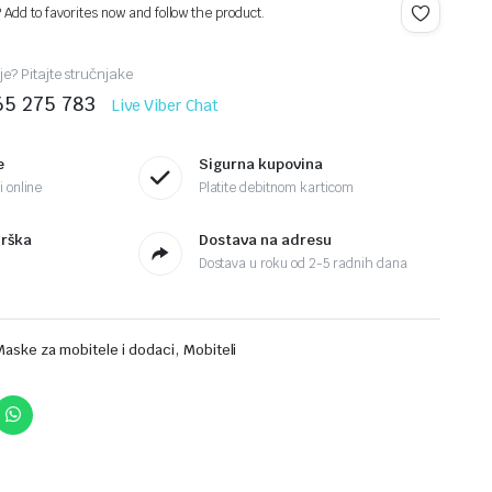
? Add to favorites now and follow the product.
je? Pitajte stručnjake
65 275 783
Live Viber Chat
e
Sigurna kupovina
 online
Platite debitnom karticom
drška
Dostava na adresu
Dostava u roku od 2-5 radnih dana
,
Maske za mobitele i dodaci
Mobiteli