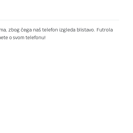
ama, zbog čega naš telefon izgleda blistavo. Futrola
nete o svom telefonu!