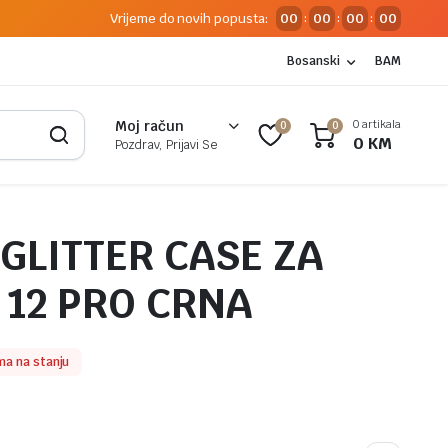
Vrijeme do novih popusta:
00
00
00
00
:
:
:
Bosanski
BAM
0 artikala
Moj račun
0
0
0
KM
Pozdrav, Prijavi Se
GLITTER CASE ZA
 12 PRO CRNA
a na stanju