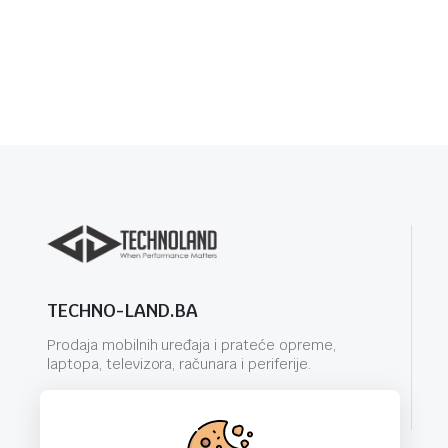
TECHNO-LAND.BA
Prodaja mobilnih uređaja i prateće opreme,
laptopa, televizora, računara i periferije.
info@techno-land.ba