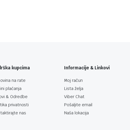
drška kupcima
Informacije & Linkovi
ovina na rate
Moj račun
ini plaćanja
Lista želja
ovi & Odredbe
Viber Chat
itika privatnosti
Pošaljite email
taktirajte nas
Naša lokacija