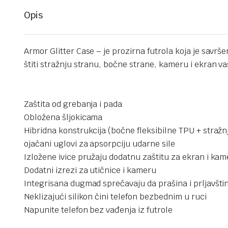
Opis
Armor Glitter Case – je prozirna futrola koja je savrš
štiti stražnju stranu, bočne strane, kameru i ekran 
Zaštita od grebanja i pada
Obložena šljokicama
Hibridna konstrukcija (bočne fleksibilne TPU + stražnj
ojačani uglovi za apsorpciju udarne sile
Izložene ivice pružaju dodatnu zaštitu za ekran i ka
Dodatni izrezi za utičnice i kameru
Integrisana dugmad sprečavaju da prašina i prljavšti
Neklizajući silikon čini telefon bezbednim u ruci
Napunite telefon bez vađenja iz futrole