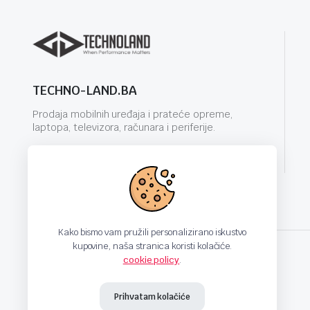
TECHNO-LAND.BA
Prodaja mobilnih uređaja i prateće opreme,
laptopa, televizora, računara i periferije.
info@techno-land.ba
Kako bismo vam pružili personalizirano iskustvo
kupovine, naša stranica koristi kolačiće.
cookie policy
.
techno-land.ba © Design by: ProCreative Studio
Prihvatam kolačiće