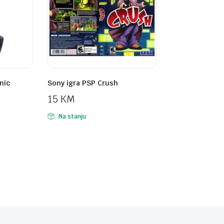
nic
Sony igra PSP Crush
15
KM
Na stanju