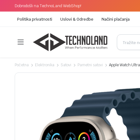
Dobrodošli na TechnoLand WebShop!
Politika privatnosti
Uslovi & Odredbe
Načini plaćanja
Početna
Elektronika
Satovi
Pametni satovi
Apple Watch Ultr