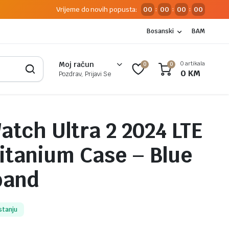
Vrijeme do novih popusta:
00
00
00
00
:
:
:
Bosanski
BAM
0 artikala
Moj račun
0
0
0
KM
Pozdrav, Prijavi Se
atch Ultra 2 2024 LTE
tanium Case – Blue
band
stanju