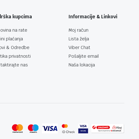
drška kupcima
Informacije & Linkovi
ovina na rate
Moj račun
ini plaćanja
Lista želja
ovi & Odredbe
Viber Chat
itika privatnosti
Pošaljite email
taktirajte nas
Naša lokacija