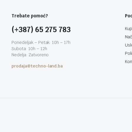
Trebate pomoć?
Po
(+387) 65 275 783
Kup
Nač
Ponedeljak – Petak: 10h – 17h
Usl
Subota: 10h – 12h
Pol
Nedelja: Zatvoreno
Kon
prodaja@techno-land.ba