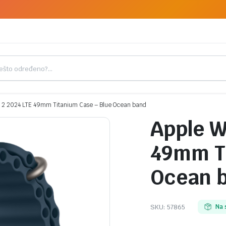
a 2 2024 LTE 49mm Titanium Case – Blue Ocean band
Apple W
49mm Ti
Ocean 
SKU:
57865
Na 