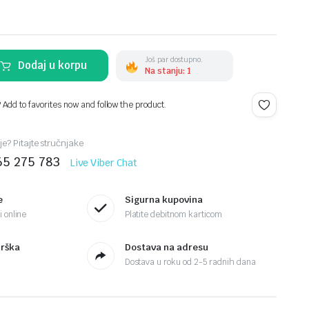
Još par dostupno.
Dodaj u korpu
Na stanju: 1
? Add to favorites now and follow the product.
je? Pitajte stručnjake
65 275 783
Live Viber Chat
e
Sigurna kupovina
 online
Platite debitnom karticom
drška
Dostava na adresu
Dostava u roku od 2-5 radnih dana