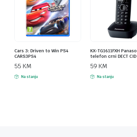
Cars 3: Driven to Win PS4
KX-TG1611FXH Panaso
CARS3PS4
telefon crni DECT CID
55
KM
59
KM
Na stanju
Na stanju