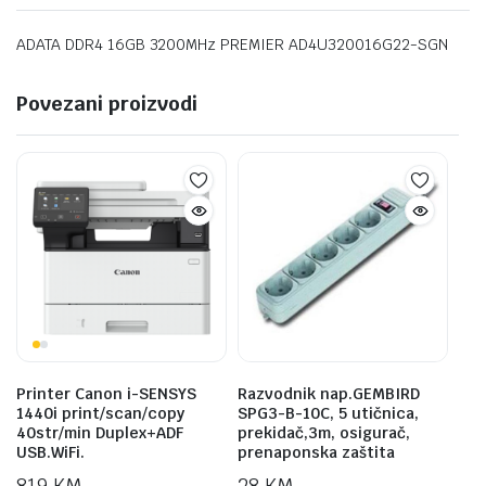
ADATA DDR4 16GB 3200MHz PREMIER AD4U320016G22-SGN
Povezani proizvodi
Printer Canon i-SENSYS
Razvodnik nap.GEMBIRD
1440i print/scan/copy
SPG3-B-10C, 5 utičnica,
40str/min Duplex+ADF
prekidač,3m, osigurač,
USB.WiFi.
prenaponska zaštita
819
KM
28
KM