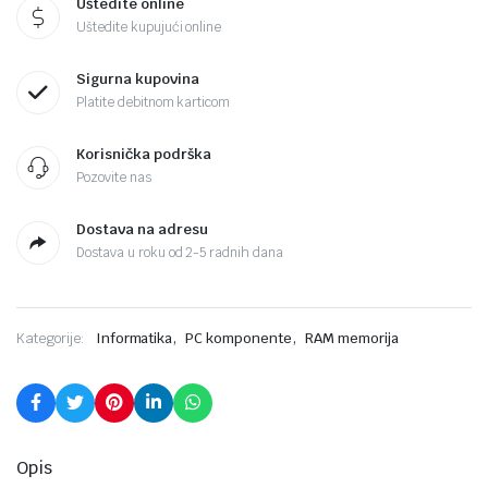
Uštedite online
Uštedite kupujući online
Sigurna kupovina
Platite debitnom karticom
Korisnička podrška
Pozovite nas
Dostava na adresu
Dostava u roku od 2-5 radnih dana
,
,
Kategorije:
Informatika
PC komponente
RAM memorija
Opis