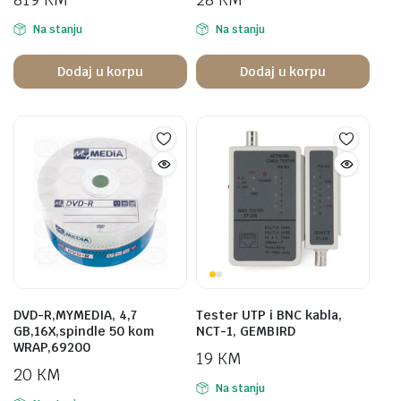
Na stanju
Na stanju
Dodaj u korpu
Dodaj u korpu
DVD-R,MYMEDIA, 4,7
Tester UTP i BNC kabla,
GB,16X,spindle 50 kom
NCT-1, GEMBIRD
WRAP,69200
19
KM
20
KM
Na stanju