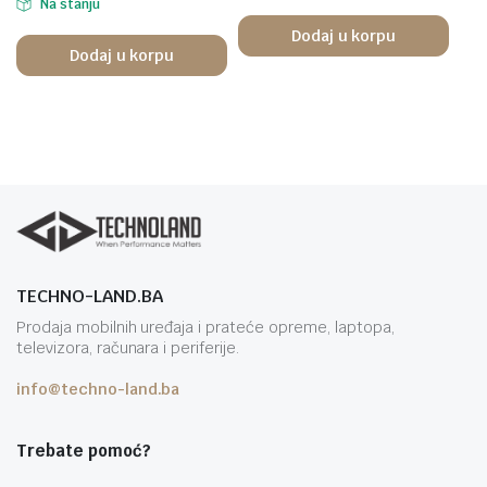
Na stanju
Dodaj u korpu
Dodaj u korpu
TECHNO-LAND.BA
Prodaja mobilnih uređaja i prateće opreme, laptopa,
televizora, računara i periferije.
info@techno-land.ba
Trebate pomoć?