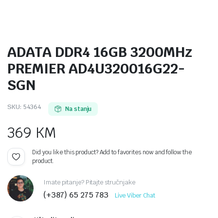
ADATA DDR4 16GB 3200MHz
PREMIER AD4U320016G22-
SGN
SKU:
54364
Na stanju
369
KM
Did you like this product? Add to favorites now and follow the
product.
Imate pitanje? Pitajte stručnjake
(+387) 65 275 783
Live Viber Chat