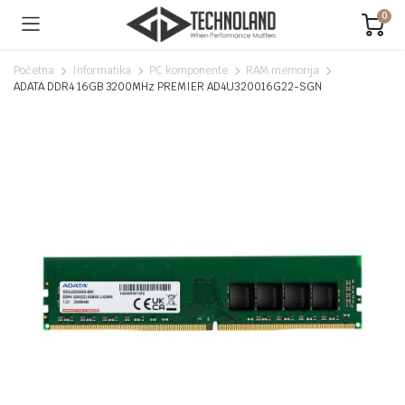
0
Početna
Informatika
PC komponente
RAM memorija
ADATA DDR4 16GB 3200MHz PREMIER AD4U320016G22-SGN